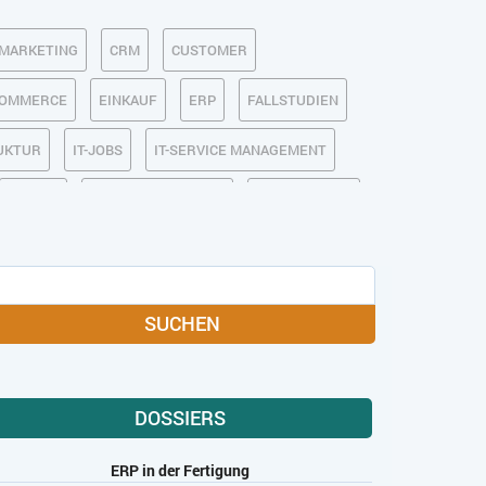
MARKETING
CRM
CUSTOMER
COMMERCE
EINKAUF
ERP
FALLSTUDIEN
RUKTUR
IT-JOBS
IT-SERVICE MANAGEMENT
MOBILE
ONLINE-MARKETING
OPEN SOURCE
MEDIA
SOFTWARE-AS-A-SERVICE
USABILITY
USER EXPERIENCE
SUCHEN
DOSSIERS
ERP in der Fertigung