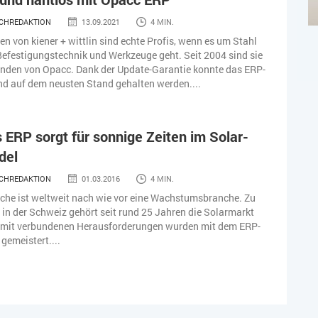
CHREDAKTION
13.09.2021
4 MIN.
en von kiener + wittlin sind echte Profis, wenn es um Stahl
Befestigungstechnik und Werkzeuge geht. Seit 2004 sind sie
unden von Opacc. Dank der Update-Garantie konnte das ERP-
d auf dem neusten Stand gehalten werden....
ERP sorgt für sonnige Zeiten im Solar-
del
CHREDAKTION
01.03.2016
4 MIN.
che ist weltweit nach wie vor eine Wachstumsbranche. Zu
 in der Schweiz gehört seit rund 25 Jahren die Solarmarkt
mit verbundenen Herausforderungen wurden mit dem ERP-
gemeistert....