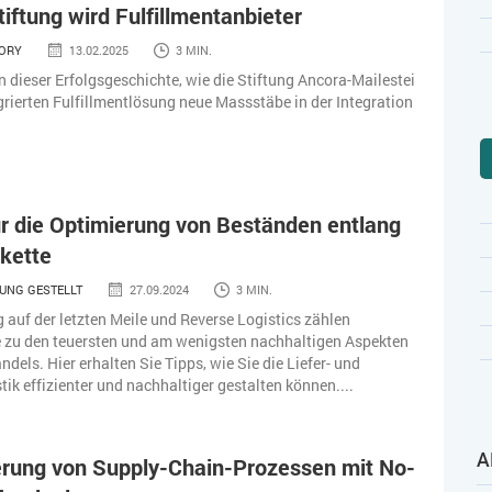
tiftung wird Fulfillmentanbieter
TORY
13.02.2025
3 MIN.
in dieser Erfolgsgeschichte, wie die Stiftung Ancora-Mailestei
egrierten Fulfillmentlösung neue Massstäbe in der Integration
ür die Optimierung von Beständen entlang
rkette
UNG GESTELLT
27.09.2024
3 MIN.
g auf der letzten Meile und Reverse Logistics zählen
e zu den teuersten und am wenigsten nachhaltigen Aspekten
dels. Hier erhalten Sie Tipps, wie Sie die Liefer- und
tik effizienter und nachhaltiger gestalten können....
A
ierung von Supply-Chain-Prozessen mit No-