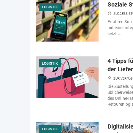
Soziale S
LOGISTIK
SUCCESS-S
Erfahren Sie 
mit einer int
setzt....
4 Tipps f
LOGISTIK
der Liefe
ZUR VERFÜG
Die Zustellun
üblicherweis
des Online-Han
Retourenlogis
Digitalis
LOGISTIK