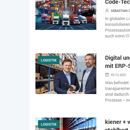
Code-Tec
SEBASTIAN 
In globalen 
konsolidieren
Prozessautom
auch wenn IT-
Digital u
LOGISTIK
mit ERP-
03.12.2021
Was befindet 
transparenten
sind dadurch 
Prozesse – mi
kiener + 
LOGISTIK
stahlhart