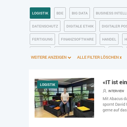
LOGISTIK
BDE
BIG DATA
BUSINESS INTELL
DATENSCHUTZ
DIGITALE ETHIK
DIGITALER P
FERTIGUNG
FINANZSOFTWARE
HANDEL
H
KI IM ERP
KÜNSTLICHE INTELLIGENZ
LOHN
WEITERE ANZEIGEN
ALLE FILTER LÖSCHEN
x
PIM
PROJEKTMANAGEMENT
SEO
SERVICE
SOFTWAREENTWICKLUNG
SWONET
TRANSPOR
«IT ist e
LOGISTIK
WEBDESIGN
WEB-SHOP
ZEITWIRTSCHAFT
INTERVIEW
Mit Abacus d
spornt David 
gerne auf da