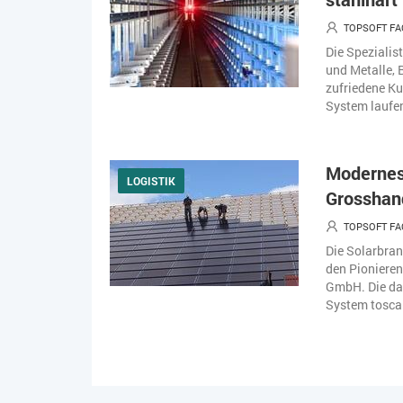
TOPSOFT FA
Die Spezialist
und Metalle, 
zufriedene K
System laufen
Modernes 
LOGISTIK
Grosshan
TOPSOFT FA
Die Solarbran
den Pionieren
GmbH. Die da
System tosca 