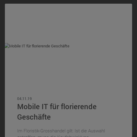
04.11.19
Mobile IT für florierende
Geschäfte
Im Floristik-Grosshandel gilt: Ist die Auswahl
getroffen, muss die Kaufabwicklung