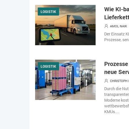
Wie KI-ba
LOGISTIK
Lieferket
AMOL NAIK
Der Einsatz KI
Prozesse, sen
Prozesse 
LOGISTIK
neue Serv
CHRISTOPH 
Durch die Nut
transparenter
Moderne koste
wettbewerbsfä
KMUs....