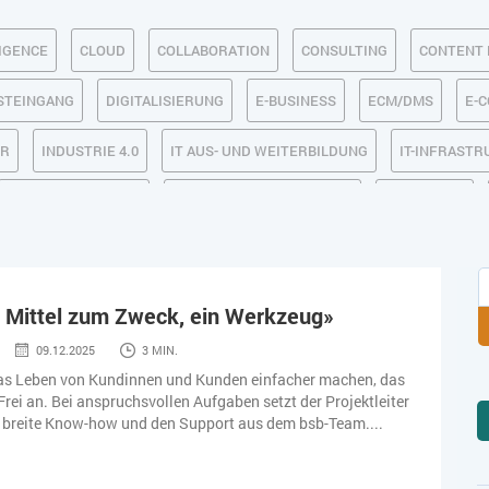
IGENCE
CLOUD
COLLABORATION
CONSULTING
CONTENT 
OSTEINGANG
DIGITALISIERUNG
E-BUSINESS
ECM/DMS
E-
R
INDUSTRIE 4.0
IT AUS- UND WEITERBILDUNG
IT-INFRAST
MACHINE LEARNING
MANAGEMENT & FÜHRUNG
MARKETING
SICHERHEIT
SMART WORK
SOCIAL COMMERCE
SOCIAL-
TLOGISTIK / LAGER
TRENDKOMPASS 2025
TRENDKOMPASS 2026
in Mittel zum Zweck, ein Werkzeug»
09.12.2025
3 MIN.
as Leben von Kundinnen und Kunden einfacher machen, das
Frei an. Bei anspruchsvollen Aufgaben setzt der Projektleiter
s breite Know-how und den Support aus dem bsb-Team....