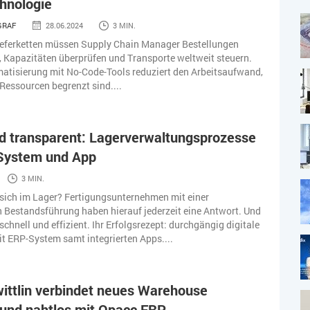
hnologie
GRAF
28.06.2024
3 MIN.
Lieferketten müssen Supply Chain Manager Bestellungen
, Kapazitäten überprüfen und Transporte weltweit steuern.
atisierung mit No-Code-Tools reduziert den Arbeitsaufwand,
Ressourcen begrenzt sind....
nd transparent: Lagerverwaltungsprozesse
System und App
3 MIN.
sich im Lager? Fertigungsunternehmen mit einer
 Bestandsführung haben hierauf jederzeit eine Antwort. Und
schnell und effizient. Ihr Erfolgsrezept: durchgängig digitale
t ERP-System samt integrierten Apps....
wittlin verbindet neues Warehouse
 und nahtlos mit Opacc ERP