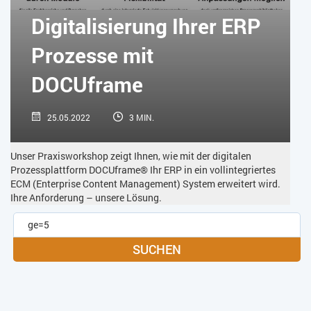
SOFTWARE-AS-A-SERVICE
SOFTWAREENTWICKLUNG
Digitalisierung Ihrer ERP
TRANSPORTLOGISTIK / LAGER
USABILITY
Prozesse mit
USER EXPERIENCE
WEB-SHOP
ZEITWIRTSCHAFT
DOCUframe
25.05.2022
3 MIN.
Unser Praxisworkshop zeigt Ihnen, wie mit der digitalen
Prozessplattform DOCUframe® Ihr ERP in ein vollintegriertes
ECM (Enterprise Content Management) System erweitert wird.
Ihre Anforderung – unsere Lösung.
SUCHEN