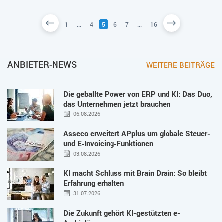
1
...
4
5
6
7
...
16
ANBIETER-NEWS
WEITERE BEITRÄGE
Die geballte Power von ERP und KI: Das Duo,
das Unternehmen jetzt brauchen
06.08.2026
Asseco erweitert APplus um globale Steuer-
und E‑Invoicing‑Funktionen
03.08.2026
KI macht Schluss mit Brain Drain: So bleibt
Erfahrung erhalten
31.07.2026
Die Zukunft gehört KI-gestützten e-