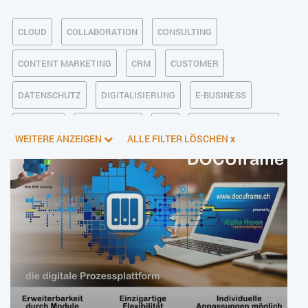
CLOUD
COLLABORATION
CONSULTING
CONTENT MARKETING
CRM
CUSTOMER
DATENSCHUTZ
DIGITALISIERUNG
E-BUSINESS
ECM/DMS
E-COMMERCE
ERP
FINANZSOFTWARE
WEITERE ANZEIGEN
ALLE FILTER LÖSCHEN
x
INDUSTRIE 4.0
KI IM ERP
KÜNSTLICHE INTELLIGENZ
LOGISTIK
MANAGEMENT & FÜHRUNG
MARKETING
ONLINE-MARKETING
PIM
PROJEKTMANAGEMENT
SERVICE
SICHERHEIT
SMART WORK
SOCIAL COMMERCE
SOCIAL-MEDIA