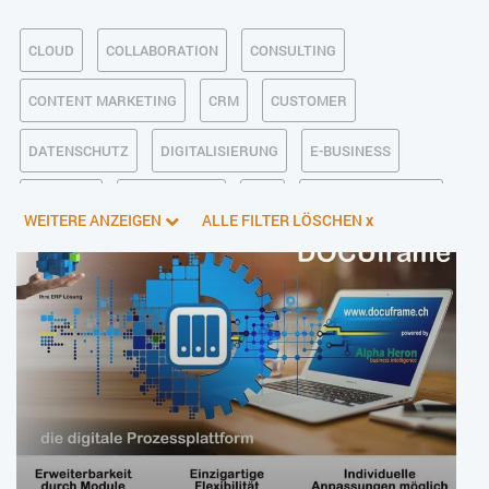
CLOUD
COLLABORATION
CONSULTING
CONTENT MARKETING
CRM
CUSTOMER
DATENSCHUTZ
DIGITALISIERUNG
E-BUSINESS
ECM/DMS
E-COMMERCE
ERP
FINANZSOFTWARE
WEITERE ANZEIGEN
ALLE FILTER LÖSCHEN
x
INDUSTRIE 4.0
KI IM ERP
KÜNSTLICHE INTELLIGENZ
LOGISTIK
MANAGEMENT & FÜHRUNG
MARKETING
ONLINE-MARKETING
PIM
PROJEKTMANAGEMENT
SERVICE
SICHERHEIT
SMART WORK
SOCIAL COMMERCE
SOCIAL-MEDIA