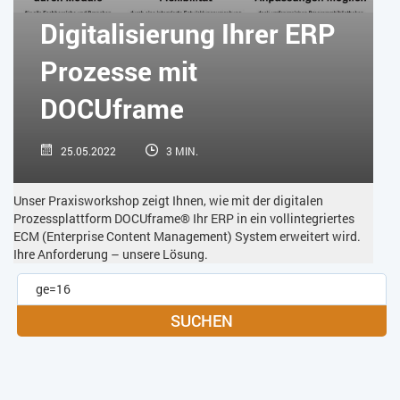
SOFTWARE-AS-A-SERVICE
SOFTWAREENTWICKLUNG
Digitalisierung Ihrer ERP
TRANSPORTLOGISTIK / LAGER
USABILITY
Prozesse mit
USER EXPERIENCE
WEB-SHOP
ZEITWIRTSCHAFT
DOCUframe
25.05.2022
3 MIN.
Unser Praxisworkshop zeigt Ihnen, wie mit der digitalen
Prozessplattform DOCUframe® Ihr ERP in ein vollintegriertes
ECM (Enterprise Content Management) System erweitert wird.
Ihre Anforderung – unsere Lösung.
SUCHEN