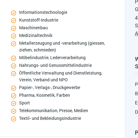
P
G
Informationstechnologie
4
Kunststoff-Industrie
S
Maschinenbau
A
Medizinaltechnik
Metallerzeugung und -verarbeitung (giessen,
ziehen, schmieden)
Möbelindustrie, Lederverarbeitung
Nahrungs- und Genussmittelindustrie
Öffentliche Verwaltung und Dienstleistung,
Verein, Verband und NPO
P
Papier-, Verlags-, Druckgewerbe
B
Pharma, Kosmetik, Farben
E
Sport
Telekommunikation, Presse, Medien
D
Textil- und Bekleidungsindustrie