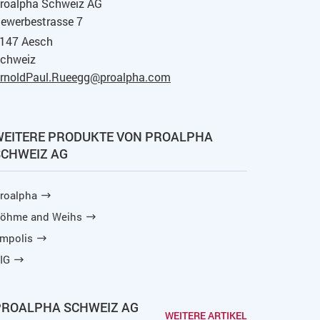
roalpha Schweiz AG
ewerbestrasse 7
147 Aesch
chweiz
rnoldPaul.Rueegg@proalpha.com
WEITERE PRODUKTE VON PROALPHA
SCHWEIZ AG
roalpha
öhme and Weihs
mpolis
IG
PROALPHA SCHWEIZ AG
WEITERE ARTIKEL