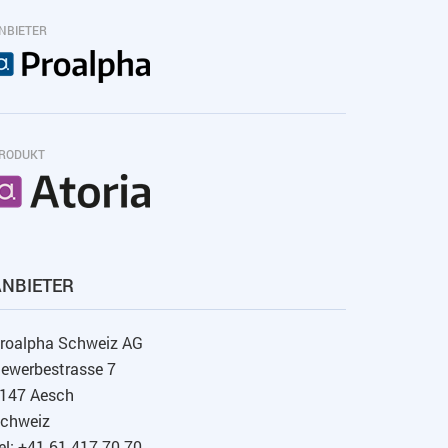
NBIETER
RODUKT
ANBIETER
roalpha Schweiz AG
ewerbestrasse 7
147 Aesch
chweiz
el: +41 61 417 70 70