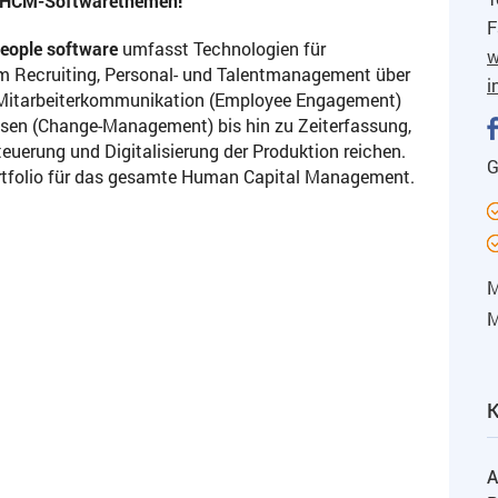
le HCM-Softwarethemen!
F
people software
umfasst Technologien für
w
m Recruiting, Personal- und Talentmanagement über
i
e Mitarbeiterkommunikation (Employee Engagement)
en (Change-Management) bis hin zu Zeiterfassung,
euerung und Digitalisierung der Produktion reichen.
G
Portfolio für das gesamte Human Capital Management.
M
M
A