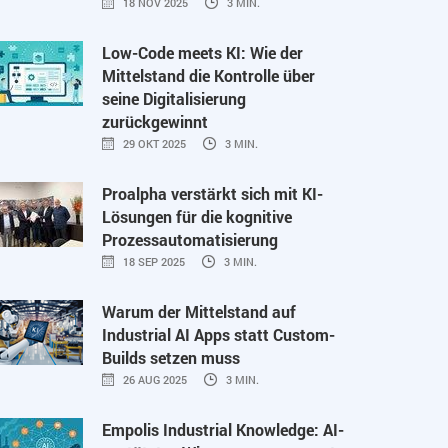
18 NOV 2025
3 MIN.
Low-Code meets KI: Wie der
Mittelstand die Kontrolle über
seine Digitalisierung
zurückgewinnt
29 OKT 2025
3 MIN.
Proalpha verstärkt sich mit KI-
Lösungen für die kognitive
Prozessautomatisierung
18 SEP 2025
3 MIN.
Warum der Mittelstand auf
Industrial AI Apps statt Custom-
Builds setzen muss
26 AUG 2025
3 MIN.
Empolis Industrial Knowledge: AI-