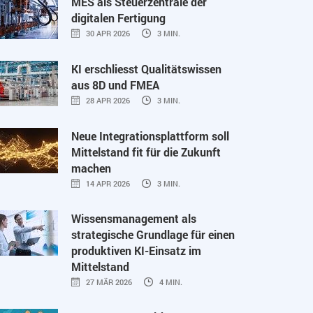
MES als Steuerzentrale der
digitalen Fertigung
30 APR 2026
3 MIN.
KI erschliesst Qualitätswissen
aus 8D und FMEA
28 APR 2026
3 MIN.
Neue Integrationsplattform soll
Mittelstand fit für die Zukunft
machen
14 APR 2026
3 MIN.
Wissensmanagement als
strategische Grundlage für einen
produktiven KI-Einsatz im
Mittelstand
27 MÄR 2026
4 MIN.