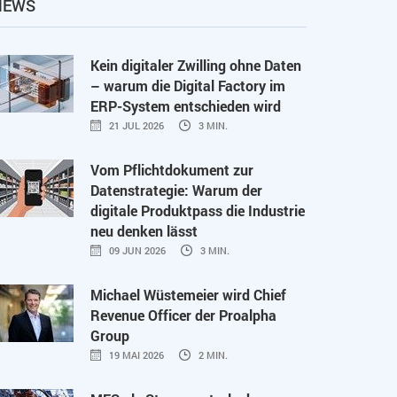
NEWS
Kein digitaler Zwilling ohne Daten
– warum die Digital Factory im
ERP-System entschieden wird
21 JUL 2026
3 MIN.
Vom Pflichtdokument zur
Datenstrategie: Warum der
digitale Produktpass die Industrie
neu denken lässt
09 JUN 2026
3 MIN.
Michael Wüstemeier wird Chief
Revenue Officer der Proalpha
Group
19 MAI 2026
2 MIN.