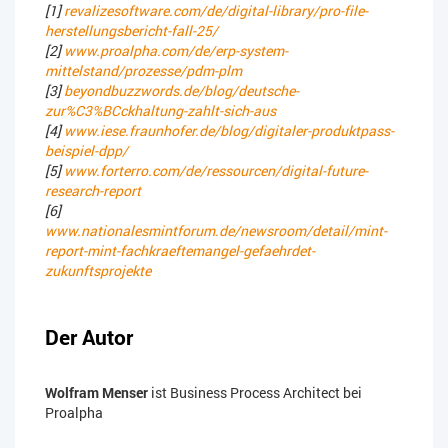
[1]
revalizesoftware.com/de/digital-library/pro-file-
herstellungsbericht-fall-25/
[2]
www.proalpha.com/de/erp-system-
mittelstand/prozesse/pdm-plm
[3]
beyondbuzzwords.de/blog/deutsche-
zur%C3%BCckhaltung-zahlt-sich-aus
[4]
www.iese.fraunhofer.de/blog/digitaler-produktpass-
beispiel-dpp/
[5]
www.forterro.com/de/ressourcen/digital-future-
research-report
[6]
www.nationalesmintforum.de/newsroom/detail/mint-
report-mint-fachkraeftemangel-gefaehrdet-
zukunftsprojekte
Der Autor
Wolfram Menser
ist Business Process Architect bei
Proalpha