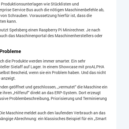
 Produktionsunterlagen wie Stücklisten und
terprise Service Bus auch die nötigen Maschinenbefehle ab,
on Schrauben. Voraussetzung hierfür ist, dass die
sten kann.
utzt Spelsberg einen Raspberry Pi Minirechner. Je nach
uch das Maschinenportal des Maschinenherstellers oder
 Probleme
uch die Produkte werden immer smarter. Ein sehr
steller Sielaff auf Lager. In einem Showcase mit proALPHA
elbst Bescheid, wenn sie ein Problem haben. Und das nicht
 anzeigt.
nden geöffnet und geschlossen, „vermutet“ die Maschine ein
e ihren „Hilferuf“ direkt an das ERP-System. Dort erzeugt
klusive Problembeschreibung, Priorisierung und Terminierung
. Die Maschine meldet auch den laufenden Verbrauch an das
ängige Abrechnung: ein klassisches Beispiel für ein „Smart