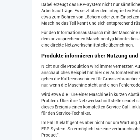
Dabei erzeugt das ERP-System nicht nur sämtliche
Arbeitsaufträge. Es setzt über den integrierten En
etwa zum Bohren von Löchern oder zum Einsetzen v
Maschine das Teil kennt und sich entsprechend rü
Für den Informationsaustausch mit der Maschine n
dem anzusprechenden Maschinentyp könnte dies a
eine direkte Netzwerkschnittstelle übernehmen.
Produkte informieren über Nutzung und
Nicht nur die Produktion wird immer vernetzter. A
anschauliches Beispiel hat hier der Automatenher
geben die Kaffeemaschinen für Grossverbraucher s
nur, wenn die Maschine steht und einen Fehlercode
Wird etwa die Türe einer Maschine in kurzen Abstä
Problem. Über ihre Netzwerkschnittstelle sendet si
dieses Ereignis einen kompletten Service-Call, in
für den Service-Techniker.
Im Fall Sielaff geht es aber nicht nur um Wartung
ERP-System. So ermöglicht sie eine verbrauchsabh
Product“.