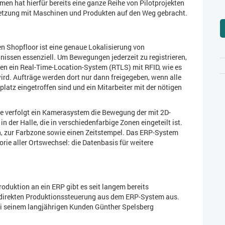
en hat hierfür bereits eine ganze Reihe von Pilotprojekten
etzung mit Maschinen und Produkten auf den Weg gebracht.
n Shopfloor ist eine genaue Lokalisierung von
nissen essenziell. Um Bewegungen jederzeit zu registrieren,
nen ein Real-Time-Location-System (RTLS) mit RFID, wie es
ird. Aufträge werden dort nur dann freigegeben, wenn alle
platz eingetroffen sind und ein Mitarbeiter mit der nötigen
lle verfolgt ein Kamerasystem die Bewegung der mit 2D-
 der Halle, die in verschiedenfarbige Zonen eingeteilt ist.
on, zur Farbzone sowie einen Zeitstempel. Das ERP-System
rie aller Ortswechsel: die Datenbasis für weitere
oduktion an ein ERP gibt es seit langem bereits
r direkten Produktionssteuerung aus dem ERP-System aus.
bei seinem langjährigen Kunden Günther Spelsberg