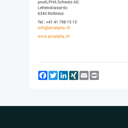
proALPHA Schweiz AG
Lettenstrasse 6c
6343 Rotkreuz
Tel.: +41 41 798 15 15
info@proalpha.ch
www.proalpha.ch
Facebook
Twitter
LinkedIn
XING
Email
Print