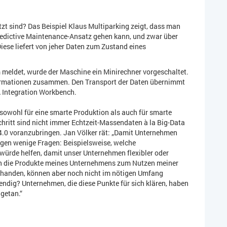
tzt sind? Das Beispiel Klaus Multiparking zeigt, dass man
Predictive Maintenance-Ansatz gehen kann, und zwar über
ese liefert von jeher Daten zum Zustand eines
 meldet, wurde der Maschine ein Minirechner vorgeschaltet.
formationen zusammen. Den Transport der Daten übernimmt
A Integration Workbench.
s sowohl für eine smarte Produktion als auch für smarte
hritt sind nicht immer Echtzeit-Massendaten à la Big-Data
e 4.0 voranzubringen. Jan Völker rät: „Damit Unternehmen
ügen wenige Fragen: Beispielsweise, welche
würde helfen, damit unser Unternehmen flexibler oder
en die Produkte meines Unternehmens zum Nutzen meiner
rhanden, können aber noch nicht im nötigen Umfang
ndig? Unternehmen, die diese Punkte für sich klären, haben
 getan.“