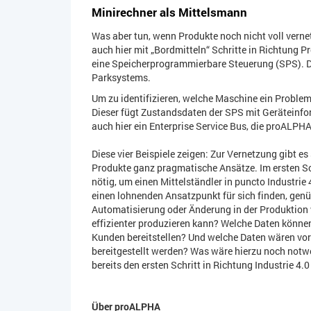
Minirechner als Mittelsmann
Was aber tun, wenn Produkte noch nicht voll verne
auch hier mit „Bordmitteln“ Schritte in Richtung 
eine Speicherprogrammierbare Steuerung (SPS). Di
Parksystems.
Um zu identifizieren, welche Maschine ein Problem
Dieser fügt Zustandsdaten der SPS mit Gerätein
auch hier ein Enterprise Service Bus, die proALPH
Diese vier Beispiele zeigen: Zur Vernetzung gibt e
Produkte ganz pragmatische Ansätze. Im ersten Sc
nötig, um einen Mittelständler in puncto Industri
einen lohnenden Ansatzpunkt für sich finden, gen
Automatisierung oder Änderung in der Produktion 
effizienter produzieren kann? Welche Daten könn
Kunden bereitstellen? Und welche Daten wären vo
bereitgestellt werden? Was wäre hierzu noch notwe
bereits den ersten Schritt in Richtung Industrie 4.0
Über proALPHA