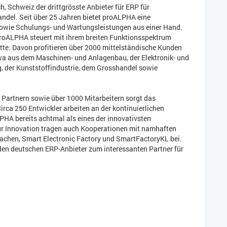
, Schweiz der drittgrösste Anbieter für ERP für
ndel. Seit über 25 Jahren bietet proALPHA eine
sowie Schulungs- und Wartungsleistungen aus einer Hand.
proALPHA steuert mit ihrem breiten Funktionsspektrum
te. Davon profitieren über 2000 mittelständische Kunden
wa aus dem Maschinen- und Anlagenbau, der Elektronik- und
ng, der Kunststoffindustrie, dem Grosshandel sowie
n Partnern sowie über 1000 Mitarbeitern sorgt das
ca 250 Entwickler arbeiten an der kontinuierlichen
HA bereits achtmal als eines der innovativsten
r Innovation tragen auch Kooperationen mit namhaften
chen, Smart Electronic Factory und SmartFactoryKL bei.
en deutschen ERP-Anbieter zum interessanten Partner für