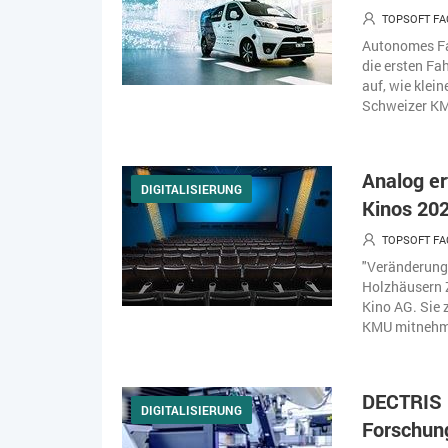
TOPSOFT FA
Autonomes Fah
die ersten Fa
auf, wie klei
Schweizer KMU
Analog er
DIGITALISIERUNG
Kinos 20
TOPSOFT FA
"Veränderung
Holzhäusern Z
Kino AG. Sie 
KMU mitnehm
DECTRIS 
DIGITALISIERUNG
Forschun