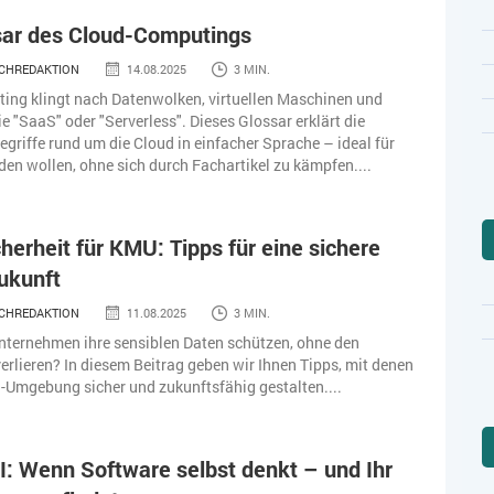
sar des Cloud-Computings
CHREDAKTION
14.08.2025
3 MIN.
ing klingt nach Datenwolken, virtuellen Maschinen und
 "SaaS" oder "Serverless". Dieses Glossar erklärt die
egriffe rund um die Cloud in einfacher Sprache – ideal für
eden wollen, ohne sich durch Fachartikel zu kämpfen....
herheit für KMU: Tipps für eine sichere
Zukunft
CHREDAKTION
11.08.2025
3 MIN.
nternehmen ihre sensiblen Daten schützen, ohne den
verlieren? In diesem Beitrag geben wir Ihnen Tipps, mit denen
d-Umgebung sicher und zukunftsfähig gestalten....
I: Wenn Software selbst denkt – und Ihr