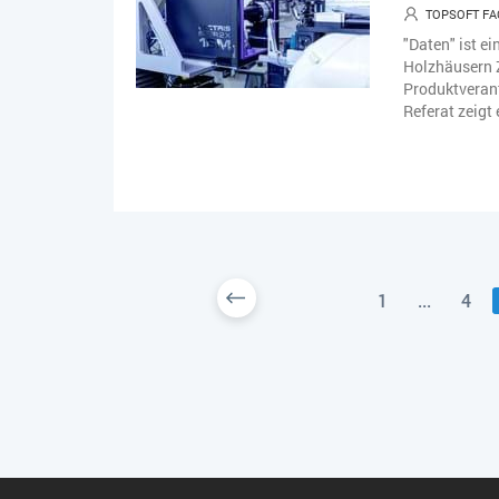
TOPSOFT FA
"Daten" ist 
Holzhäusern 
Produktverant
Referat zeigt
1
...
4