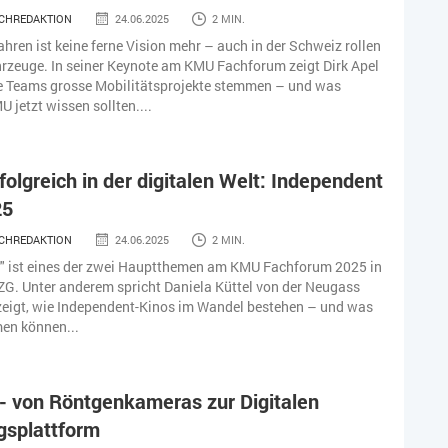
CHREDAKTION
24.06.2025
2 MIN.
ren ist keine ferne Vision mehr – auch in der Schweiz rollen
hrzeuge. In seiner Keynote am KMU Fachforum zeigt Dirk Apel
ne Teams grosse Mobilitätsprojekte stemmen – und was
 jetzt wissen sollten....
folgreich in der digitalen Welt: Independent
25
CHREDAKTION
24.06.2025
2 MIN.
" ist eines der zwei Hauptthemen am KMU Fachforum 2025 in
G. Unter anderem spricht Daniela Küttel von der Neugass
zeigt, wie Independent-Kinos im Wandel bestehen – und was
en können...
- von Röntgenkameras zur Digitalen
gsplattform