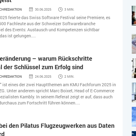
CHREDAKTION
30.06.2025
3 MIN.
025 feierte das Swiss Software Festival seine Premiere, es
 500 Fachleute aus der Schweizer Softwarebranche
el des Events: Austausch und Kompetenzen sichtbar
as ist gelungen....
Veränderung – warum Rückschritte
der Schlüssel zum Erfolg sind
CHREDAKTION
24.06.2025
2 MIN.
" ist eines der zwei Hauptthemen am KMU Fachforum 2025 in
ZG. Unter anderem spricht Marc Boixet, Head of E-Commerce
zialisten Kambly. In seinem Referat zeigt er auf, dass auch
durchaus zum Fortschritt führen können....
bei den Pilatus Flugzeugwerken aus Daten
rd