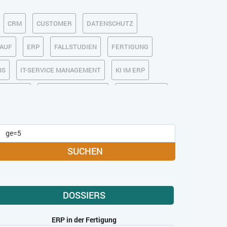
CRM
CUSTOMER
DATENSCHUTZ
KAUF
ERP
FALLSTUDIEN
FERTIGUNG
BS
IT-SERVICE MANAGEMENT
KI IM ERP
MOBILE
ONLINE-MARKETING
OPEN SOURCE
MEDIA
SOFTWARE-AS-A-SERVICE
USABILITY
USER EXPERIENCE
SUCHEN
DOSSIERS
ERP in der Fertigung