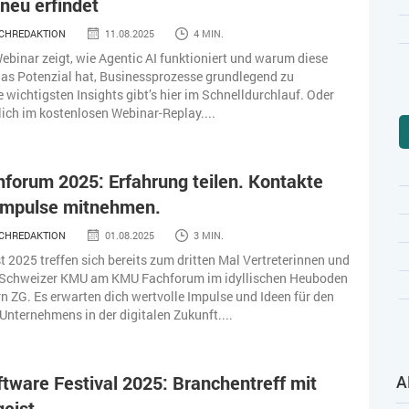
neu erfindet
CHREDAKTION
11.08.2025
4 MIN.
ebinar zeigt, wie Agentic AI funktioniert und warum diese
as Potenzial hat, Businessprozesse grundlegend zu
e wichtigsten Insights gibt’s hier im Schnelldurchlauf. Oder
ich im kostenlosen Webinar-Replay....
forum 2025: Erfahrung teilen. Kontakte
 Impulse mitnehmen.
CHREDAKTION
01.08.2025
3 MIN.
 2025 treffen sich bereits zum dritten Mal Vertreterinnen und
s Schweizer KMU am KMU Fachforum im idyllischen Heuboden
n ZG. Es erwarten dich wertvolle Impulse und Ideen für den
 Unternehmens in der digitalen Zukunft....
A
tware Festival 2025: Branchentreff mit
eist