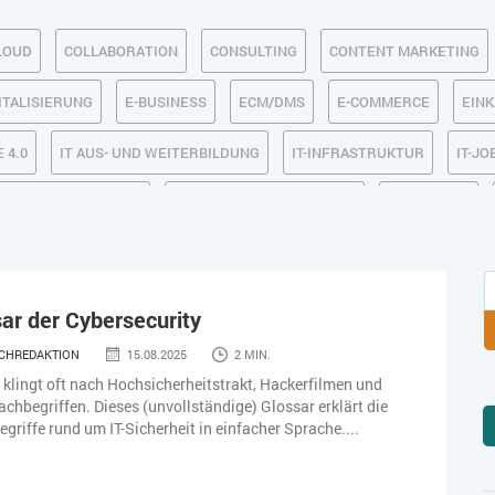
LOUD
COLLABORATION
CONSULTING
CONTENT MARKETING
ITALISIERUNG
E-BUSINESS
ECM/DMS
E-COMMERCE
EIN
 4.0
IT AUS- UND WEITERBILDUNG
IT-INFRASTRUKTUR
IT-JO
MACHINE LEARNING
MANAGEMENT & FÜHRUNG
MARKETING
SICHERHEIT
SMART WORK
SOCIAL COMMERCE
SOCIAL-
TLOGISTIK / LAGER
TRENDKOMPASS 2025
TRENDKOMPASS 2026
ar der Cybersecurity
CHREDAKTION
15.08.2025
2 MIN.
 klingt oft nach Hochsicherheitstrakt, Hackerfilmen und
achbegriffen. Dieses (unvollständige) Glossar erklärt die
griffe rund um IT-Sicherheit in einfacher Sprache....