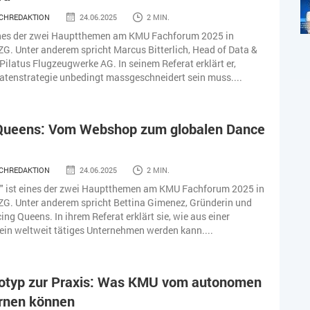
CHREDAKTION
24.06.2025
2 MIN.
eines der zwei Hauptthemen am KMU Fachforum 2025 in
G. Unter anderem spricht Marcus Bitterlich, Head of Data &
 Pilatus Flugzeugwerke AG. In seinem Referat erklärt er,
tenstrategie unbedingt massgeschneidert sein muss....
Queens: Vom Webshop zum globalen Dance
CHREDAKTION
24.06.2025
2 MIN.
" ist eines der zwei Hauptthemen am KMU Fachforum 2025 in
ZG. Unter anderem spricht Bettina Gimenez, Gründerin und
ng Queens. In ihrem Referat erklärt sie, wie aus einer
ein weltweit tätiges Unternehmen werden kann....
otyp zur Praxis: Was KMU vom autonomen
ernen können