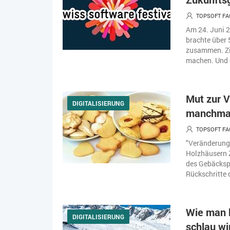
TOPSOFT FA
Am 24. Juni 2
brachte über
zusammen. Zi
machen. Und d
Mut zur 
DIGITALISIERUNG
manchmal 
TOPSOFT FA
"Veränderung
Holzhäusern 
des Gebäckspe
Rückschritte 
Wie man 
DIGITALISIERUNG
schlau wi