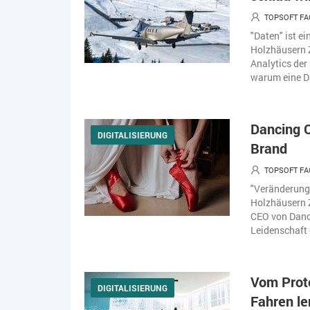
TOPSOFT FA
"Daten" ist 
Holzhäusern Z
Analytics der
warum eine Da
Dancing 
DIGITALISIERUNG
Brand
TOPSOFT FA
"Veränderung
Holzhäusern 
CEO von Danci
Leidenschaft 
Vom Prot
DIGITALISIERUNG
Fahren l