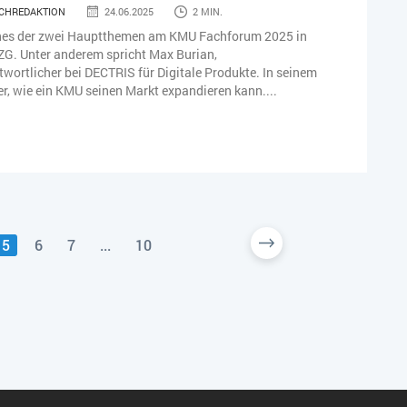
CHREDAKTION
24.06.2025
2 MIN.
eines der zwei Hauptthemen am KMU Fachforum 2025 in
ZG. Unter anderem spricht Max Burian,
wortlicher bei DECTRIS für Digitale Produkte. In seinem
 er, wie ein KMU seinen Markt expandieren kann....
5
6
7
...
10