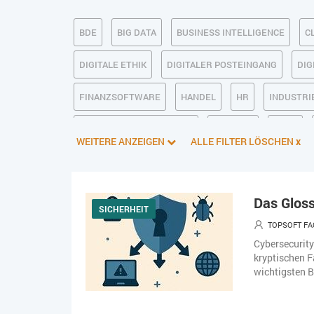
BDE
BIG DATA
BUSINESS INTELLIGENCE
C
DIGITALE ETHIK
DIGITALER POSTEINGANG
DIG
FINANZSOFTWARE
HANDEL
HR
INDUSTRIE
KÜNSTLICHE INTELLIGENZ
LOGISTIK
LOHN
WEITERE ANZEIGEN
ALLE FILTER LÖSCHEN
x
PIM
PROJEKTMANAGEMENT
SEO
SERVICE
SOFTWAREENTWICKLUNG
SWONET
TRANSPOR
Das Gloss
SICHERHEIT
WEBDESIGN
WEB-SHOP
ZEITWIRTSCHAFT
TOPSOFT FA
Cybersecurity
kryptischen F
wichtigsten Be