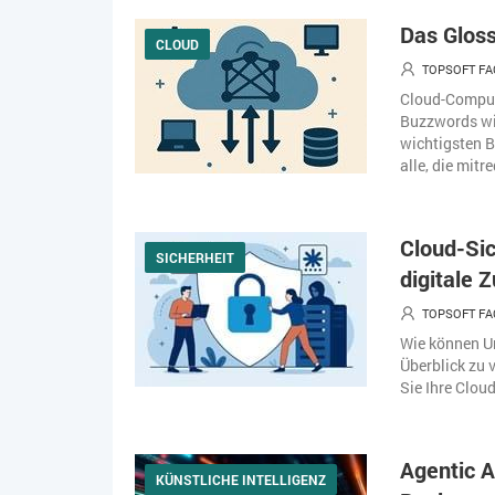
Das Glos
CLOUD
TOPSOFT FA
Cloud-Comput
Buzzwords wie
wichtigsten B
alle, die mitr
Cloud-Sic
SICHERHEIT
digitale 
TOPSOFT FA
Wie können U
Überblick zu 
Sie Ihre Clou
Agentic A
KÜNSTLICHE INTELLIGENZ