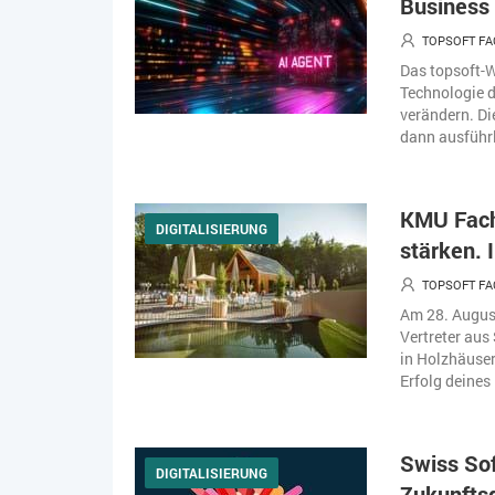
Business 
TOPSOFT FA
Das topsoft-W
Technologie d
verändern. Di
dann ausführl
KMU Fach
DIGITALISIERUNG
stärken.
TOPSOFT FA
Am 28. August
Vertreter au
in Holzhäuser
Erfolg deines
Swiss Sof
DIGITALISIERUNG
Zukunftsg