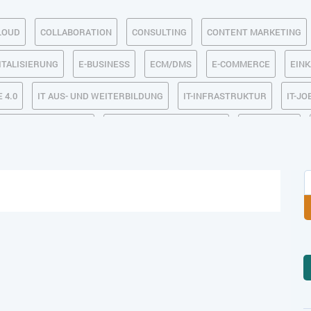
LOUD
COLLABORATION
CONSULTING
CONTENT MARKETING
ITALISIERUNG
E-BUSINESS
ECM/DMS
E-COMMERCE
EIN
 4.0
IT AUS- UND WEITERBILDUNG
IT-INFRASTRUKTUR
IT-JO
MACHINE LEARNING
MANAGEMENT & FÜHRUNG
MARKETING
SICHERHEIT
SMART WORK
SOCIAL COMMERCE
SOCIAL-
TLOGISTIK / LAGER
TRENDKOMPASS 2025
TRENDKOMPASS 2026