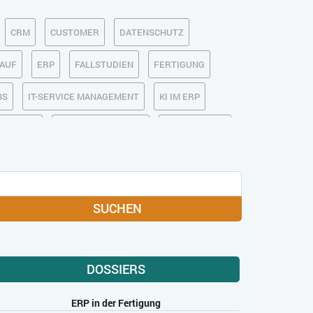
CRM
CUSTOMER
DATENSCHUTZ
KAUF
ERP
FALLSTUDIEN
FERTIGUNG
BS
IT-SERVICE MANAGEMENT
KI IM ERP
MOBILE
ONLINE-MARKETING
OPEN SOURCE
MEDIA
SOFTWARE-AS-A-SERVICE
USABILITY
USER EXPERIENCE
SUCHEN
DOSSIERS
ERP in der Fertigung