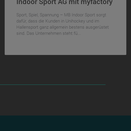
Indoor Sport AG mit myfactory
Sport, Spiel, Spannung – MB Indoor Sport sorgt
dafür, dass die Kunden in Unihockey und im
Hallensport ganz allgemein bestens ausgerüstet
sind. Das Unternehmen steht fü...