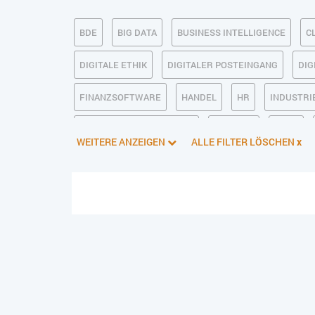
BDE
BIG DATA
BUSINESS INTELLIGENCE
C
DIGITALE ETHIK
DIGITALER POSTEINGANG
DIG
FINANZSOFTWARE
HANDEL
HR
INDUSTRIE
KÜNSTLICHE INTELLIGENZ
LOGISTIK
LOHN
WEITERE ANZEIGEN
ALLE FILTER LÖSCHEN
x
PIM
PROJEKTMANAGEMENT
SEO
SERVICE
SOFTWAREENTWICKLUNG
SWONET
TRANSPOR
WEBDESIGN
WEB-SHOP
ZEITWIRTSCHAFT