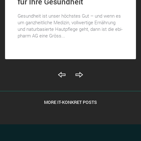
für Ihre Gesundheit
Gesundheit ist unser höchstes Gut – und wenn es
um ganzheitliche Medizin, vollwertige Ernährung
und naturbasierte Hautpflege geht, dann ist die ebi-
pharm AG eine Gröss...
MORE IT-KONKRET POSTS