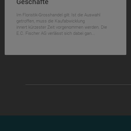
Geschäfte
Im Floristik-Grosshandel gilt: Ist die Auswahl
getroffen, muss die Kaufabwicklung
innert kürzester Zeit vorgenommen werden. Die
E.C. Fischer AG verlässt sich dabei gan...