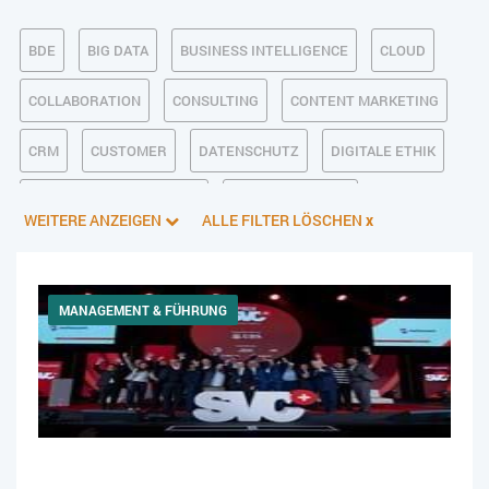
BDE
BIG DATA
BUSINESS INTELLIGENCE
CLOUD
COLLABORATION
CONSULTING
CONTENT MARKETING
CRM
CUSTOMER
DATENSCHUTZ
DIGITALE ETHIK
DIGITALER POSTEINGANG
DIGITALISIERUNG
WEITERE ANZEIGEN
ALLE FILTER LÖSCHEN
x
E-BUSINESS
ECM/DMS
E-COMMERCE
EINKAUF
ERP
FALLSTUDIEN
FERTIGUNG
FINANZSOFTWARE
MANAGEMENT & FÜHRUNG
HANDEL
HR
INDUSTRIE 4.0
IT AUS- UND WEITERBILDUNG
IT-INFRASTRUKTUR
IT-JOBS
IT-SERVICE MANAGEMENT
KI IM ERP