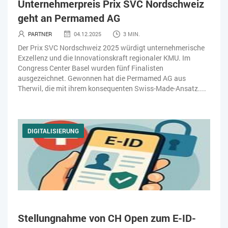
Unternehmerpreis Prix SVC Nordschweiz
KÜNSTLICHE INTELLIGENZ
LOGISTIK
LOHN
geht an Permamed AG
MACHINE LEARNING
MANAGEMENT & FÜHRUNG
PARTNER
04.12.2025
3 MIN.
Der Prix SVC Nordschweiz 2025 würdigt unternehmerische
MARKETING
MOBILE
ONLINE-MARKETING
Exzellenz und die Innovationskraft regionaler KMU. Im
Congress Center Basel wurden fünf Finalisten
OPEN SOURCE
PIM
PROJEKTMANAGEMENT
SEO
ausgezeichnet. Gewonnen hat die Permamed AG aus
Therwil, die mit ihrem konsequenten Swiss-Made-Ansatz....
SERVICE
SICHERHEIT
SMART WORK
SOCIAL COMMERCE
SOCIAL-MEDIA
DIGITALISIERUNG
SOFTWARE-AS-A-SERVICE
SOFTWAREENTWICKLUNG
SWONET
TRANSPORTLOGISTIK / LAGER
TRENDKOMPASS 2025
TRENDKOMPASS 2026
USABILITY
Stellungnahme von CH Open zum E-ID-
USER EXPERIENCE
WEBDESIGN
WEB-SHOP