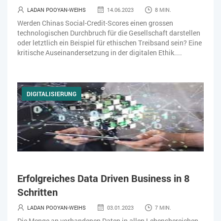
LADAN POOYAN-WEIHS
14.06.2023
8 MIN.
ZEITWIRTSCHAFT
Werden Chinas Social-Credit-Scores einen grossen
technologischen Durchbruch für die Gesellschaft darstellen
oder letztlich ein Beispiel für ethischen Treibsand sein? Eine
kritische Auseinandersetzung in der digitalen Ethik....
DIGITALISIERUNG
Erfolgreiches Data Driven Business in 8
Schritten
LADAN POOYAN-WEIHS
03.01.2023
7 MIN.
Die Menge an vorhandenen Daten in allen Lebensbereichen