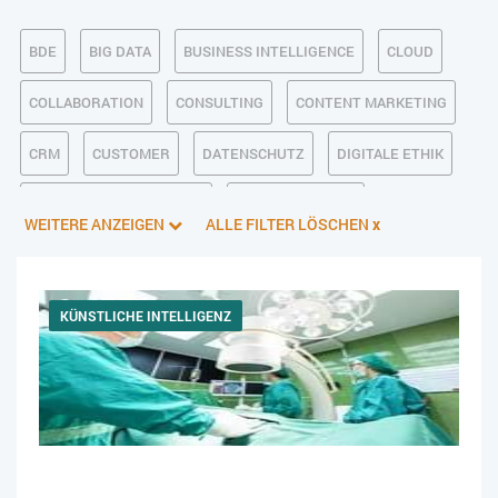
BDE
BIG DATA
BUSINESS INTELLIGENCE
CLOUD
COLLABORATION
CONSULTING
CONTENT MARKETING
CRM
CUSTOMER
DATENSCHUTZ
DIGITALE ETHIK
DIGITALER POSTEINGANG
DIGITALISIERUNG
WEITERE ANZEIGEN
ALLE FILTER LÖSCHEN
x
E-BUSINESS
ECM/DMS
E-COMMERCE
EINKAUF
ERP
FALLSTUDIEN
FERTIGUNG
FINANZSOFTWARE
KÜNSTLICHE INTELLIGENZ
HANDEL
HR
INDUSTRIE 4.0
IT AUS- UND WEITERBILDUNG
IT-INFRASTRUKTUR
IT-JOBS
IT-SERVICE MANAGEMENT
KI IM ERP