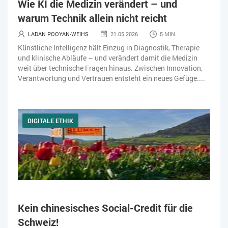
Wie KI die Medizin verändert – und
KÜNSTLICHE INTELLIGENZ
LOGISTIK
LOHN
warum Technik allein nicht reicht
MACHINE LEARNING
MANAGEMENT & FÜHRUNG
LADAN POOYAN-WEIHS
21.05.2026
5 MIN.
Künstliche Intelligenz hält Einzug in Diagnostik, Therapie
MARKETING
MOBILE
ONLINE-MARKETING
und klinische Abläufe – und verändert damit die Medizin
weit über technische Fragen hinaus. Zwischen Innovation,
OPEN SOURCE
PIM
PROJEKTMANAGEMENT
SEO
Verantwortung und Vertrauen entsteht ein neues Gefüge....
SERVICE
SICHERHEIT
SMART WORK
DIGITALE ETHIK
SOCIAL COMMERCE
SOCIAL-MEDIA
SOFTWARE-AS-A-SERVICE
SOFTWAREENTWICKLUNG
SWONET
TRANSPORTLOGISTIK / LAGER
TRENDKOMPASS 2025
TRENDKOMPASS 2026
USABILITY
Kein chinesisches Social-Credit für die
USER EXPERIENCE
WEBDESIGN
WEB-SHOP
Schweiz!