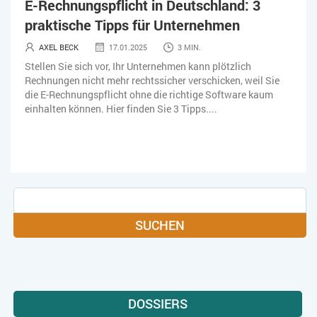
E-Rechnungspflicht in Deutschland: 3
KÜNSTLICHE INTELLIGENZ
LOGISTIK
LOHN
praktische Tipps für Unternehmen
MACHINE LEARNING
MANAGEMENT & FÜHRUNG
AXEL BECK
17.01.2025
3 MIN.
Stellen Sie sich vor, Ihr Unternehmen kann plötzlich
MARKETING
MOBILE
ONLINE-MARKETING
Rechnungen nicht mehr rechtssicher verschicken, weil Sie
die E-Rechnungspflicht ohne die richtige Software kaum
OPEN SOURCE
PIM
PROJEKTMANAGEMENT
SEO
einhalten können. Hier finden Sie 3 Tipps....
SERVICE
SICHERHEIT
SMART WORK
SOCIAL COMMERCE
SOCIAL-MEDIA
SOFTWARE-AS-A-SERVICE
SOFTWAREENTWICKLUNG
SUCHEN
SWONET
TRANSPORTLOGISTIK / LAGER
TRENDKOMPASS 2025
TRENDKOMPASS 2026
USABILITY
USER EXPERIENCE
WEBDESIGN
WEB-SHOP
DOSSIERS