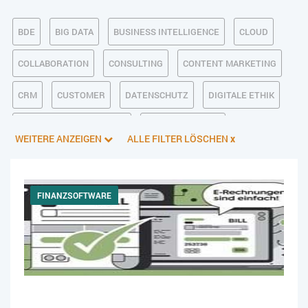
BDE
BIG DATA
BUSINESS INTELLIGENCE
CLOUD
COLLABORATION
CONSULTING
CONTENT MARKETING
CRM
CUSTOMER
DATENSCHUTZ
DIGITALE ETHIK
DIGITALER POSTEINGANG
DIGITALISIERUNG
WEITERE ANZEIGEN
ALLE FILTER LÖSCHEN
x
E-BUSINESS
ECM/DMS
E-COMMERCE
EINKAUF
ERP
FALLSTUDIEN
FERTIGUNG
FINANZSOFTWARE
FINANZSOFTWARE
HANDEL
HR
INDUSTRIE 4.0
IT AUS- UND WEITERBILDUNG
IT-INFRASTRUKTUR
IT-JOBS
IT-SERVICE MANAGEMENT
KI IM ERP