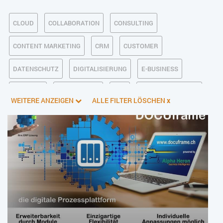
CLOUD
COLLABORATION
CONSULTING
CONTENT MARKETING
CRM
CUSTOMER
DATENSCHUTZ
DIGITALISIERUNG
E-BUSINESS
ECM/DMS
E-COMMERCE
ERP
FINANZSOFTWARE
WEITERE ANZEIGEN
ALLE FILTER LÖSCHEN
x
INDUSTRIE 4.0
KI IM ERP
KÜNSTLICHE INTELLIGENZ
LOGISTIK
MANAGEMENT & FÜHRUNG
MARKETING
ONLINE-MARKETING
PIM
PROJEKTMANAGEMENT
SERVICE
SICHERHEIT
SMART WORK
SOCIAL COMMERCE
SOCIAL-MEDIA