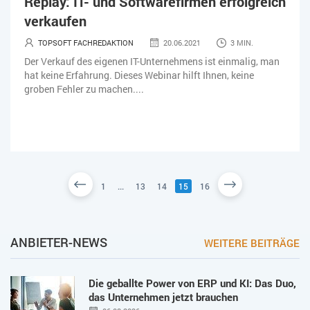
Replay: IT- und Softwarefirmen erfolgreich
verkaufen
TOPSOFT FACHREDAKTION
20.06.2021
3 MIN.
Der Verkauf des eigenen IT-Unternehmens ist einmalig, man
hat keine Erfahrung. Dieses Webinar hilft Ihnen, keine
groben Fehler zu machen....
1
...
13
14
15
16
ANBIETER-NEWS
WEITERE BEITRÄGE
Die geballte Power von ERP und KI: Das Duo,
das Unternehmen jetzt brauchen