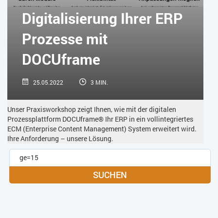
SOFTWARE-AS-A-SERVICE
SOFTWAREENTWICKLUNG
Digitalisierung Ihrer ERP
TRANSPORTLOGISTIK / LAGER
USABILITY
Prozesse mit
USER EXPERIENCE
WEB-SHOP
ZEITWIRTSCHAFT
DOCUframe
25.05.2022
3 MIN.
Unser Praxisworkshop zeigt Ihnen, wie mit der digitalen
Prozessplattform DOCUframe® Ihr ERP in ein vollintegriertes
ECM (Enterprise Content Management) System erweitert wird.
Ihre Anforderung – unsere Lösung.
SUCHEN