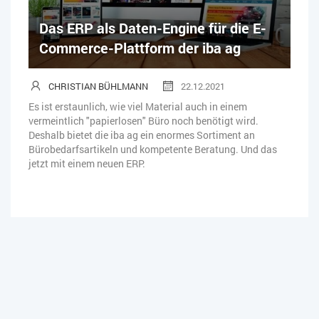
Das ERP als Daten-Engine für die E-
Commerce-Plattform der iba ag
CHRISTIAN BÜHLMANN
22.12.2021
Es ist erstaunlich, wie viel Material auch in einem
vermeintlich "papierlosen" Büro noch benötigt wird.
Deshalb bietet die iba ag ein enormes Sortiment an
Bürobedarfsartikeln und kompetente Beratung. Und das
jetzt mit einem neuen ERP.