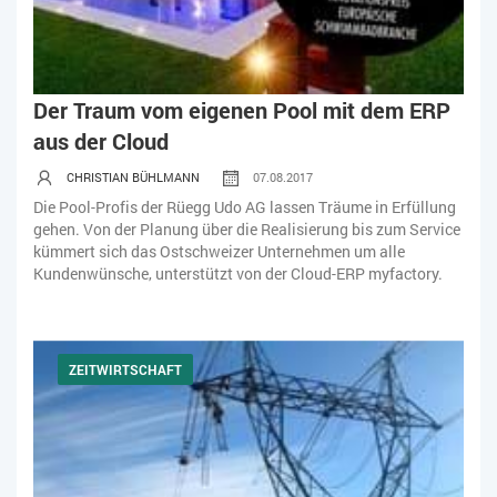
Der Traum vom eigenen Pool mit dem ERP
aus der Cloud
CHRISTIAN BÜHLMANN
07.08.2017
Die Pool-Profis der Rüegg Udo AG lassen Träume in Erfüllung
gehen. Von der Planung über die Realisierung bis zum Service
kümmert sich das Ostschweizer Unternehmen um alle
Kundenwünsche, unterstützt von der Cloud-ERP myfactory.
ZEITWIRTSCHAFT