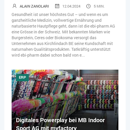
ALAIN ZANOLARI
12.04.2024
5 MIN.
Gesundheit ist unser höchstes Gut – und wenn es um
ganzheitliche Medizin, vollwertige Ernährung und
naturbasierte Hautpflege geht, dann ist die ebi-pharm AG
eine Grösse in der Schweiz. Mit bekannten Marken wie
Burgerstein, Ceres oder Biokosma versorgt das
Unternehmen aus Kirchlindach BE seine Kundschaft mit
naturnahen Qualitätsprodukten. Tatkräftig unterstützt
wird ebi-pharm dabei schon bald von e...
ERP
Digitales Powerplay bei MB Indoor
Sport AG mit myfactory