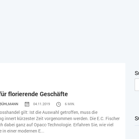
S
für florierende Geschäfte
 BÜHLMANN
04.11.2019
6 MIN.
rosshandel gilt: Ist die Auswahl getroffen, muss die
S
g innert kürzester Zeit vorgenommen werden. Die E.C. Fischer
ch dabei ganz auf Opacc-Technologie. Erfahren Sie, wie viel
e in einer modernen E...