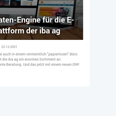
ten-Engine für die E-
tform der iba ag
22.12.2021
ial auch in einem vermeintlich "papierlosen" Büro
t die iba ag ein enormes Sortiment an
nte Beratung. Und das jetzt mit einem neuen ERP.