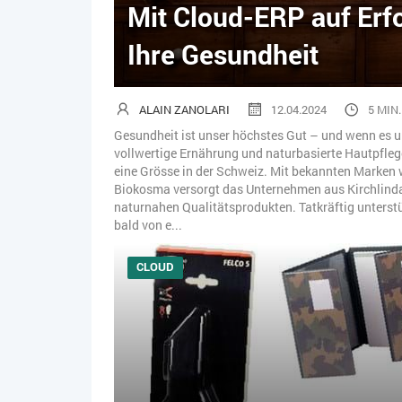
Mit Cloud-ERP auf Erfo
Ihre Gesundheit
ALAIN ZANOLARI
12.04.2024
5 MIN.
Gesundheit ist unser höchstes Gut – und wenn es u
vollwertige Ernährung und naturbasierte Hautpflege
eine Grösse in der Schweiz. Mit bekannten Marken w
Biokosma versorgt das Unternehmen aus Kirchlind
naturnahen Qualitätsprodukten. Tatkräftig unterst
bald von e...
CLOUD