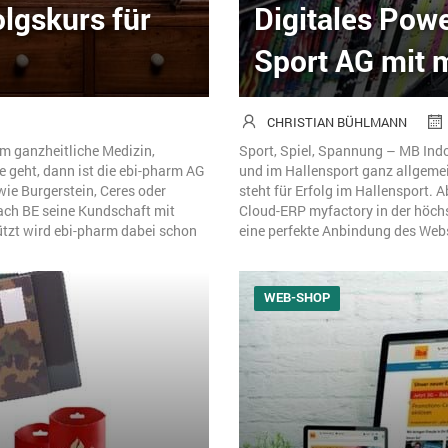
lgskurs für
Digitales Pow
Sport AG mit 
CHRISTIAN BÜHLMANN
m ganzheitliche Medizin,
Sport, Spiel, Spannung – MB Indo
 geht, dann ist die ebi-pharm AG
und im Hallensport ganz allgeme
ie Burgerstein, Ceres oder
steht für Erfolg im Hallensport. 
ach BE seine Kundschaft mit
Cloud-ERP myfactory in der höchst
ützt wird ebi-pharm dabei schon
eine perfekte Anbindung des Websh
WEB-SHOP