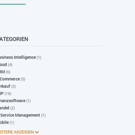
ATEGORIEN
siness Intelligence
(1)
loud
(4)
RM
(6)
-Commerce
(5)
nkauf
(2)
RP
(16)
nanzsoftware
(1)
andel
(2)
-Service Management
(1)
obile
(1)
EITERE ANZEIGEN