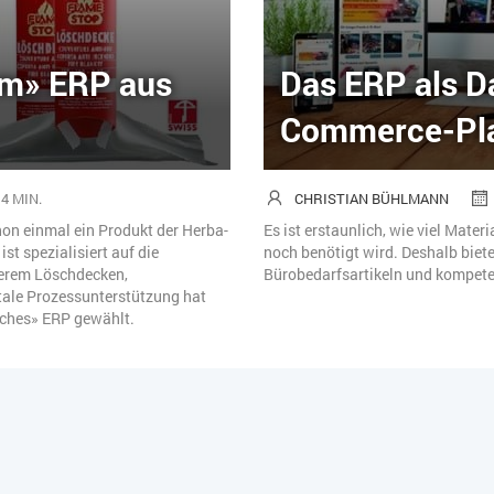
em» ERP aus
Das ERP als Da
Commerce-Plat
4 MIN.
CHRISTIAN BÜHLMANN
hon einmal ein Produkt der Herba-
Es ist erstaunlich, wie viel Mater
t spezialisiert auf die
noch benötigt wird. Deshalb biete
derem Löschdecken,
Bürobedarfsartikeln und kompete
tale Prozessunterstützung hat
iches» ERP gewählt.