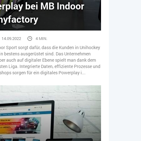
erplay bei MB Indoor
myfactory
14.09.2022
4 MIN.
or Sport sorgt dafür, dass die Kunden in Unihockey
in bestens ausgerüstet sind. Das Unternehmen
Aber auch auf digitaler Ebene spielt man dank dem
en Liga. Integrierte Daten, effiziente Prozesse und
ops sorgen für ein digitales Powerplay i...