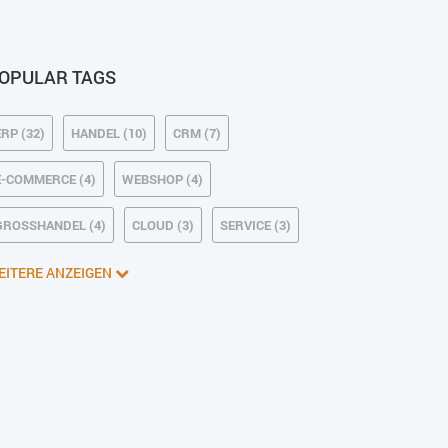
OPULAR TAGS
ERP (32)
HANDEL (10)
CRM (7)
E-COMMERCE (4)
WEBSHOP (4)
GROSSHANDEL (4)
CLOUD (3)
SERVICE (3)
EITERE ANZEIGEN