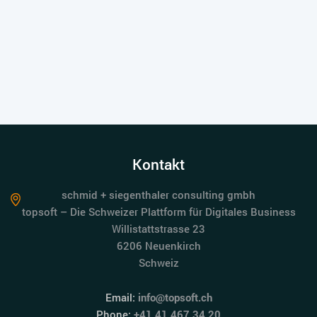
Kontakt
schmid + siegenthaler consulting gmbh
topsoft – Die Schweizer Plattform für Digitales Business
Willistattstrasse 23
6206 Neuenkirch
Schweiz
Email:
info@topsoft.ch
Phone:
+41 41 467 34 20