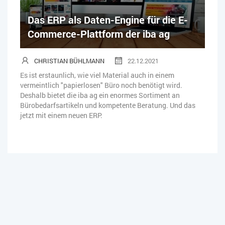
Das ERP als Daten-Engine für die E-
Commerce-Plattform der iba ag
CHRISTIAN BÜHLMANN
22.12.2021
Es ist erstaunlich, wie viel Material auch in einem
vermeintlich "papierlosen" Büro noch benötigt wird.
Deshalb bietet die iba ag ein enormes Sortiment an
Bürobedarfsartikeln und kompetente Beratung. Und das
jetzt mit einem neuen ERP.