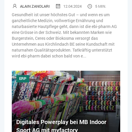
ALAIN ZANOLARI
12.04.2024
5 MIN.
Gesundheit ist unser höchstes Gut – und wenn es um
ganzheitliche Medizin, vollwertige Ernährung und
naturbasierte Hautpflege geht, dann ist die ebi-pharm AG
eine Grösse in der Schweiz. Mit bekannten Marken wie
Burgerstein, Ceres oder Biokosma versorgt das
Unternehmen aus Kirchlindach BE seine Kundschaft mit
naturnahen Qualitätsprodukten. Tatkräftig unterstützt
wird ebi-pharm dabei schon bald von e...
ERP
Digitales Powerplay bei MB Indoor
Sport AG mit myfactory