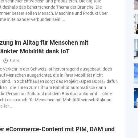
r schneller entwickeln und produzieren. Die digitale
t deshalb das beherrschende Thema der Branche. Die
Immer besser sollen Mensch, Maschine und Produkt über
eme miteinander verbunden sein....
zung im Alltag für Menschen mit
änkter Mobilität dank IoT
3 MIN.
he Verkehr in der Schweiz ist hervorragend ausgebaut, doch
auf Menschen ausgerichtet, die in ihrer Mobilität nicht
 sind. In Schaffhausen sorgt das Projekt «Open Doors» dafür,
k IoT die Türen zum Lift am Bahnhof automatisch dann
die Person im Rollstuhl mit dem Bus dort ankommt – ohne
eht es so auch für Menschen mit Mobilitätseinschränkung
iter....
ver eCommerce-Content mit PIM, DAM und