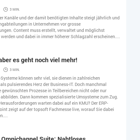
3 MIN.
der Kanäle und der damit benötigten Inhalte steigt jährlich und
ingabteilungen in Unternehmen vor grosse
ngen. Content muss erstellt, verwaltet und möglichst
 werden und dabei in immer höherer Schlagzahl erscheinen....
aber es geht noch viel mehr!
3 MIN.
ysteme können sehr viel, sie dienen in zahlreichen
als pulsierendes Herz der Business-IT. Doch manchmal
e gewünschten Prozesse in Teilbereichen nicht oder nur
 abbilden. Dann kommen spezialisierte Umsysteme zum Zug.
Herausforderungen warten dabei auf ein KMU? Der ERP-
oint zeigt auf der topsoft Fachmesse live, worauf Sie dabei
....
 Omnichannel Suite: Nahtloses