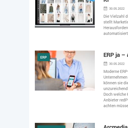
30.05.2022
Die Vielzahl 
stellt Market
Herausforderu
automatisiert
ERP ja – 
ERP
30.05.2022
Moderne ERP-S
Unternehmen 
können sie di
unzureichend
Doch welche 
Anbieter redP
achten müssen
Arcmedia