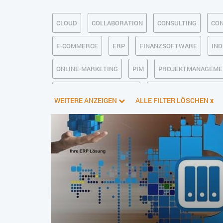
CLOUD
COLLABORATION
CONSULTING
CON
E-COMMERCE
ERP
FINANZSOFTWARE
IND
ONLINE-MARKETING
PIM
PROJEKTMANAGEME
SOFTWAREENTWICKLUNG
TRANSPORTLOGISTIK /
WEITERE ANZEIGEN
ALLE FILTER LÖSCHEN
x