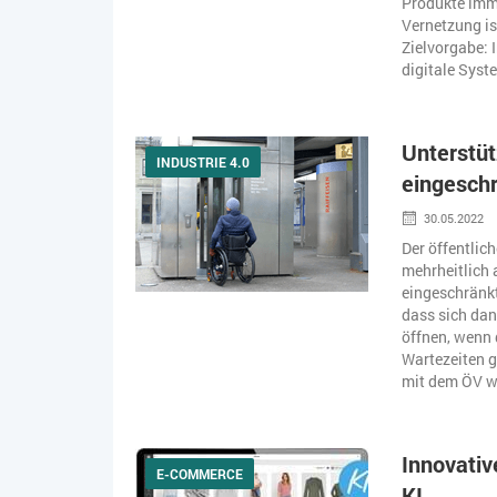
Produkte imme
Vernetzung is
Zielvorgabe: 
digitale Syst
Unterstüt
INDUSTRIE 4.0
eingeschr
30.05.2022
Der öffentlic
mehrheitlich 
eingeschränkt
dass sich dan
öffnen, wenn 
Wartezeiten g
mit dem ÖV we
Innovati
E-COMMERCE
KI