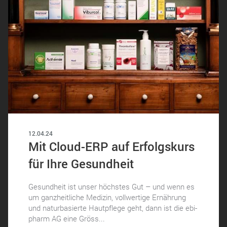
12.04.24
Mit Cloud-ERP auf Erfolgskurs
für Ihre Gesundheit
Gesundheit ist unser höchstes Gut – und wenn es
um ganzheitliche Medizin, vollwertige Ernährung
und naturbasierte Hautpflege geht, dann ist die ebi-
pharm AG eine Gröss...