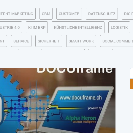
TENT MARKETING
CRM
CUSTOMER
DATENSCHUTZ
DIGI
USTRIE 4.0
KI IM ERP
KÜNSTLICHE INTELLIGENZ
LOGISTIK
NT
SERVICE
SICHERHEIT
SMART WORK
SOCIAL COMME
 LAGER
USABILITY
USER EXPERIENCE
WEB-SHOP
ZEITW