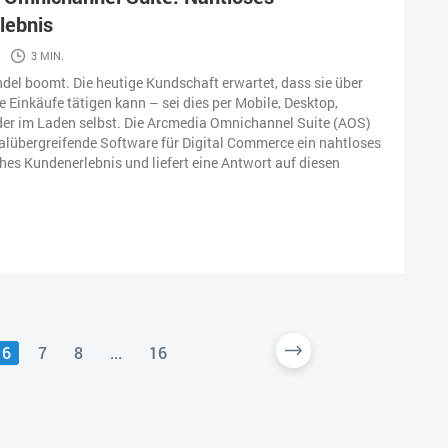
lebnis
3 MIN.
del boomt. Die heutige Kundschaft erwartet, dass sie über
e Einkäufe tätigen kann – sei dies per Mobile, Desktop,
der im Laden selbst. Die Arcmedia Omnichannel Suite (AOS)
nalübergreifende Software für Digital Commerce ein nahtloses
ches Kundenerlebnis und liefert eine Antwort auf diesen
6
7
8
...
16