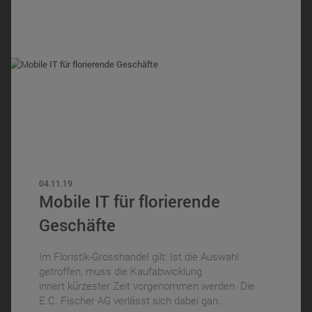
04.11.19
Mobile IT für florierende
Geschäfte
Im Floristik-Grosshandel gilt: Ist die Auswahl
getroffen, muss die Kaufabwicklung
innert kürzester Zeit vorgenommen werden. Die
E.C. Fischer AG verlässt sich dabei gan...