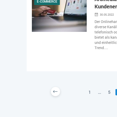
E-COMMERCE
Kundener
30.05.2022
Der Onlinehan
diverse Kanäl
telefonisch o
bietet als ka
und einheitli
Trend....
1
...
5