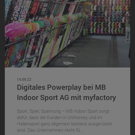
14.09.22
Digitales Powerplay bei MB
Indoor Sport AG mit myfactory
Sport, Spiel, Spannung – MB Indoor Sport sorgt
dafür, dass die Kunden in Unihockey und im
Hallensport ganz allgemein bestens ausgerüstet
sind. Das Unternehmen steht fü...