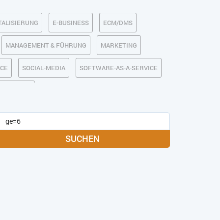
TALISIERUNG
E-BUSINESS
ECM/DMS
MANAGEMENT & FÜHRUNG
MARKETING
RCE
SOCIAL-MEDIA
SOFTWARE-AS-A-SERVICE
IRTSCHAFT
SUCHEN