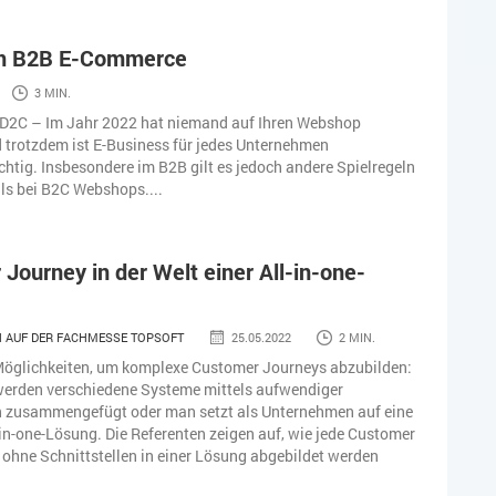
m B2B E-Commerce
3 MIN.
 D2C – Im Jahr 2022 hat niemand auf Ihren Webshop
 trotzdem ist E-Business für jedes Unternehmen
htig. Insbesondere im B2B gilt es jedoch andere Spielregeln
ls bei B2C Webshops....
Journey in der Welt einer All-in-one-
N AUF DER FACHMESSE TOPSOFT
25.05.2022
2 MIN.
 Möglichkeiten, um komplexe Customer Journeys abzubilden:
werden verschiedene Systeme mittels aufwendiger
en zusammengefügt oder man setzt als Unternehmen auf eine
in-one-Lösung. Die Referenten zeigen auf, wie jede Customer
ohne Schnittstellen in einer Lösung abgebildet werden