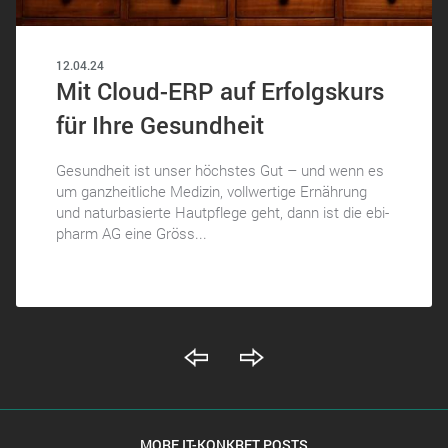
12.04.24
Mit Cloud-ERP auf Erfolgskurs
für Ihre Gesundheit
Gesundheit ist unser höchstes Gut – und wenn es
um ganzheitliche Medizin, vollwertige Ernährung
und naturbasierte Hautpflege geht, dann ist die ebi-
pharm AG eine Gröss...
MORE IT-KONKRET POSTS