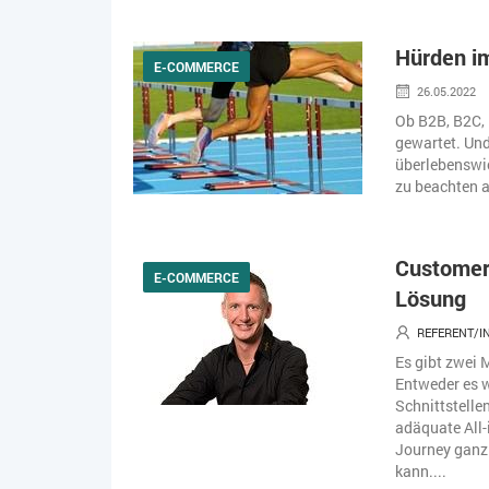
Hürden i
E-COMMERCE
26.05.2022
Ob B2B, B2C,
gewartet. Und
überlebenswic
zu beachten a
Customer 
E-COMMERCE
Lösung
REFERENT/I
Es gibt zwei
Entweder es 
Schnittstell
adäquate All-
Journey ganz 
kann....