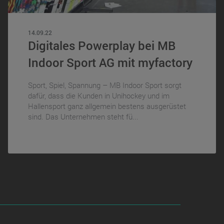
14.09.22
Digitales Powerplay bei MB
Indoor Sport AG mit myfactory
Sport, Spiel, Spannung – MB Indoor Sport sorgt
dafür, dass die Kunden in Unihockey und im
Hallensport ganz allgemein bestens ausgerüstet
sind. Das Unternehmen steht fü...