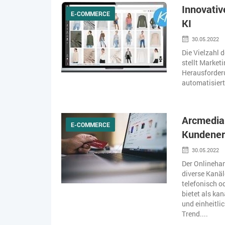
Innovati
E-COMMERCE
KI
30.05.2022
Die Vielzahl 
stellt Market
Herausforderu
automatisiert
Arcmedia
E-COMMERCE
Kundener
30.05.2022
Der Onlinehan
diverse Kanäl
telefonisch o
bietet als ka
und einheitli
Trend....