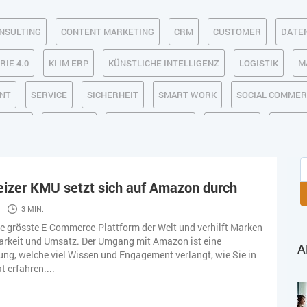
NSULTING
CONTENT MARKETING
CRM
CUSTOMER
DATE
RIE 4.0
KI IM ERP
KÜNSTLICHE INTELLIGENZ
LOGISTIK
M
NT
SERVICE
SICHERHEIT
SMART WORK
SOCIAL COMME
 LAGER
USABILITY
USER EXPERIENCE
WEB-SHOP
ZEITW
eizer KMU setzt sich auf Amazon durch
3 MIN.
e grösste E-Commerce-Plattform der Welt und verhilft Marken
barkeit und Umsatz. Der Umgang mit Amazon ist eine
A
ng, welche viel Wissen und Engagement verlangt, wie Sie in
t erfahren....