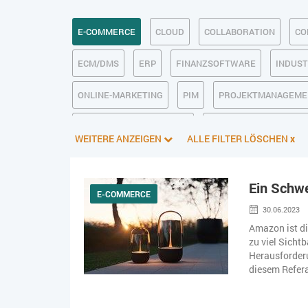
E-COMMERCE
CLOUD
COLLABORATION
CO
ECM/DMS
ERP
FINANZSOFTWARE
INDUST
ONLINE-MARKETING
PIM
PROJEKTMANAGEME
SOFTWAREENTWICKLUNG
TRANSPORTLOGISTIK /
WEITERE ANZEIGEN
ALLE FILTER LÖSCHEN
x
Ein Schw
E-COMMERCE
30.06.2023
Amazon ist di
zu viel Sicht
Herausforderu
diesem Refera