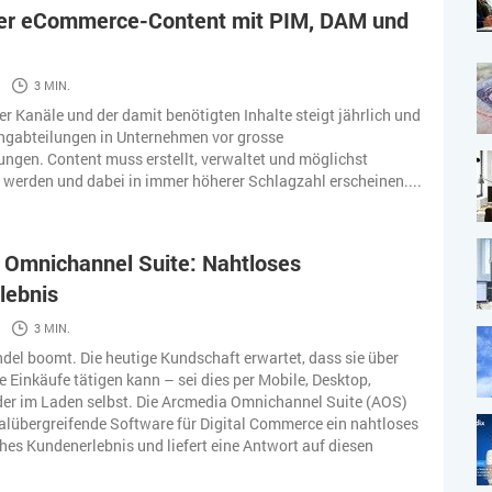
ver eCommerce-Content mit PIM, DAM und
3 MIN.
der Kanäle und der damit benötigten Inhalte steigt jährlich und
ingabteilungen in Unternehmen vor grosse
ngen. Content muss erstellt, verwaltet und möglichst
 werden und dabei in immer höherer Schlagzahl erscheinen....
 Omnichannel Suite: Nahtloses
lebnis
3 MIN.
del boomt. Die heutige Kundschaft erwartet, dass sie über
e Einkäufe tätigen kann – sei dies per Mobile, Desktop,
der im Laden selbst. Die Arcmedia Omnichannel Suite (AOS)
nalübergreifende Software für Digital Commerce ein nahtloses
ches Kundenerlebnis und liefert eine Antwort auf diesen