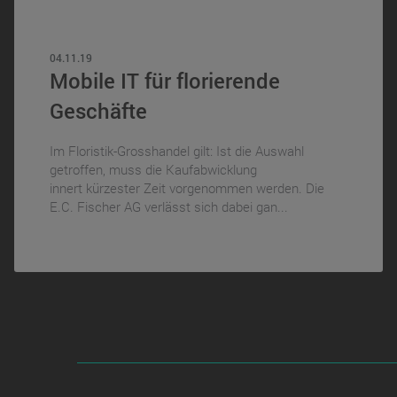
04.11.19
Mobile IT für florierende
Geschäfte
Im Floristik-Grosshandel gilt: Ist die Auswahl
getroffen, muss die Kaufabwicklung
innert kürzester Zeit vorgenommen werden. Die
E.C. Fischer AG verlässt sich dabei gan...