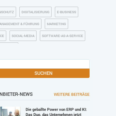
NSCHUTZ
DIGITALISIERUNG
E-BUSINESS
ANAGEMENT & FÜHRUNG
MARKETING
RCE
SOCIAL-MEDIA
SOFTWARE-AS-A-SERVICE
IRTSCHAFT
SUCHEN
NBIETER-NEWS
WEITERE BEITRÄGE
Die geballte Power von ERP und KI:
Das Duo, das Unternehmen jetzt