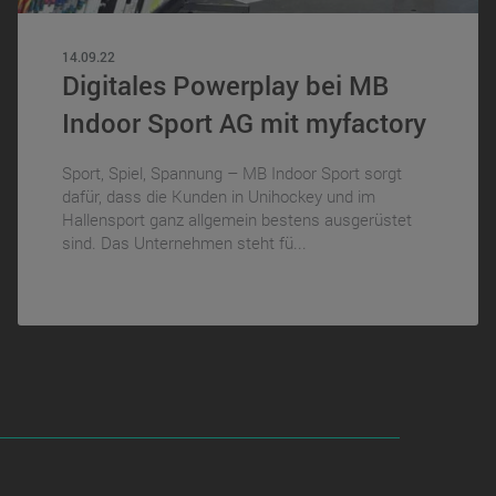
14.09.22
Digitales Powerplay bei MB
Indoor Sport AG mit myfactory
Sport, Spiel, Spannung – MB Indoor Sport sorgt
dafür, dass die Kunden in Unihockey und im
Hallensport ganz allgemein bestens ausgerüstet
sind. Das Unternehmen steht fü...