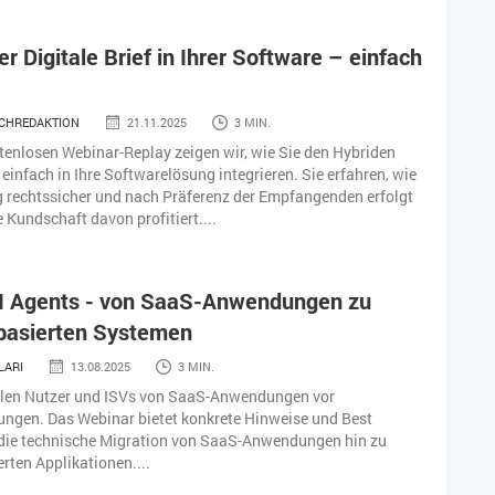
er Digitale Brief in Ihrer Software – einfach
CHREDAKTION
21.11.2025
3 MIN.
tenlosen Webinar-Replay zeigen wir, wie Sie den Hybriden
 einfach in Ihre Softwarelösung integrieren. Sie erfahren, wie
g rechtssicher und nach Präferenz der Empfangenden erfolgt
 Kundschaft davon profitiert....
AI Agents - von SaaS-Anwendungen zu
basierten Systemen
LARI
13.08.2025
3 MIN.
ellen Nutzer und ISVs von SaaS-Anwendungen vor
ngen. Das Webinar bietet konkrete Hinweise und Best
 die technische Migration von SaaS-Anwendungen hin zu
rten Applikationen....