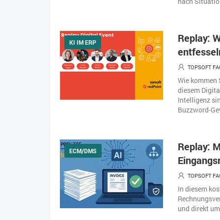
nach Situati
Replay: W
KI IM ERP
entfessel
TOPSOFT FA
Wie kommen S
diesem Digita
Intelligenz s
Buzzword-Gewi
Replay: M
ECM/DMS
Eingangs
TOPSOFT FA
In diesem kos
Rechnungsvera
und direkt um