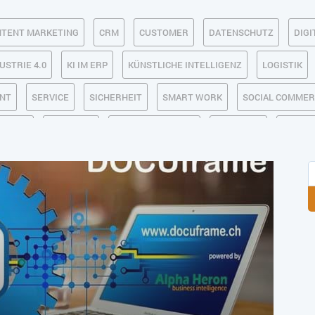
TENT MARKETING
CRM
CUSTOMER
DATENSCHUTZ
DIGI
USTRIE 4.0
KI IM ERP
KÜNSTLICHE INTELLIGENZ
LOGISTIK
NT
SERVICE
SICHERHEIT
SMART WORK
SOCIAL COMME
 LAGER
USABILITY
USER EXPERIENCE
WEB-SHOP
ZEITW