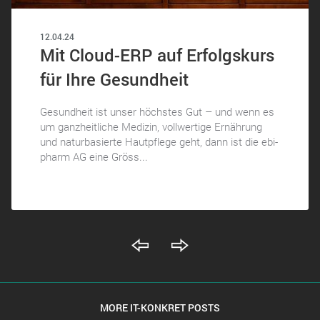
12.04.24
Mit Cloud-ERP auf Erfolgskurs
für Ihre Gesundheit
Gesundheit ist unser höchstes Gut – und wenn es
um ganzheitliche Medizin, vollwertige Ernährung
und naturbasierte Hautpflege geht, dann ist die ebi-
pharm AG eine Gröss...
MORE IT-KONKRET POSTS