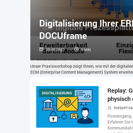
Digitalisierung Ihrer E
DOCUframe
25.05.2022
3 MIN.
Unser Praxisworkshop zeigt Ihnen, wie mit der digitale
ECM (Enterprise Content Management) System erweitert
Replay: G
DIGITALISIERUNG
physisch 
TOPSOFT FA
Posteingang,
Erfahren Sie 
Kommunikation