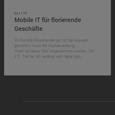
04.11.19
Mobile IT für florierende
Geschäfte
Im Floristik-Grosshandel gilt: Ist die Auswahl
getroffen, muss die Kaufabwicklung
innert kürzester Zeit vorgenommen werden. Die
E.C. Fischer AG verlässt sich dabei gan...