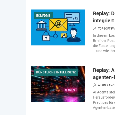
Replay: D
ECM/DMS
integriert
TOPSOFT FA
In diesem kos
Brief der Post
die Zustellun
– und wie Ihre
Replay: 
KÜNSTLICHE INTELLIGENZ
agenten-
ALAIN ZANO
AI Agents st
Herausforderu
Practices für
Agenten-basie