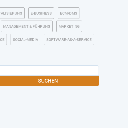
TALISIERUNG
E-BUSINESS
ECM/DMS
MANAGEMENT & FÜHRUNG
MARKETING
RCE
SOCIAL-MEDIA
SOFTWARE-AS-A-SERVICE
IRTSCHAFT
SUCHEN