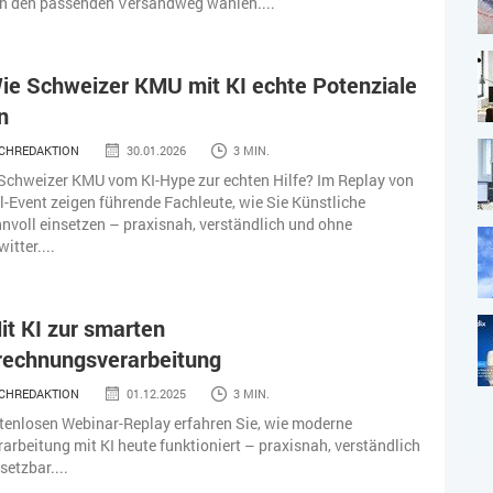
on den passenden Versandweg wählen....
ie Schweizer KMU mit KI echte Potenziale
n
CHREDAKTION
30.01.2026
3 MIN.
chweizer KMU vom KI-Hype zur echten Hilfe? Im Replay von
l-Event zeigen führende Fachleute, wie Sie Künstliche
innvoll einsetzen – praxisnah, verständlich und ohne
tter....
it KI zur smarten
rechnungsverarbeitung
CHREDAKTION
01.12.2025
3 MIN.
tenlosen Webinar-Replay erfahren Sie, wie moderne
rbeitung mit KI heute funktioniert – praxisnah, verständlich
setzbar....