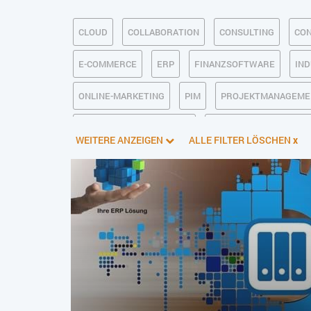
CLOUD
COLLABORATION
CONSULTING
CON
E-COMMERCE
ERP
FINANZSOFTWARE
IND
ONLINE-MARKETING
PIM
PROJEKTMANAGEME
SOFTWAREENTWICKLUNG
TRANSPORTLOGISTIK /
WEITERE ANZEIGEN
ALLE FILTER LÖSCHEN
x