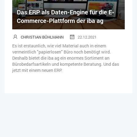
Das ERP als Daten-Engine für die E-
Commerce-Plattform der iba ag
CHRISTIAN BÜHLMANN
22.12.2021
Es ist erstaunlich, wie viel Material auch in einem
vermeintlich "papierlosen" Büro noch benötigt wird.
Deshalb bietet die iba ag ein enormes Sortiment an
Bürobedarfsartikeln und kompetente Beratung. Und das
jetzt mit einem neuen ERP.