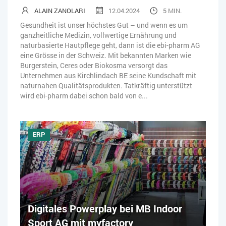
ALAIN ZANOLARI
12.04.2024
5 MIN.
Gesundheit ist unser höchstes Gut – und wenn es um
ganzheitliche Medizin, vollwertige Ernährung und
naturbasierte Hautpflege geht, dann ist die ebi-pharm AG
eine Grösse in der Schweiz. Mit bekannten Marken wie
Burgerstein, Ceres oder Biokosma versorgt das
Unternehmen aus Kirchlindach BE seine Kundschaft mit
naturnahen Qualitätsprodukten. Tatkräftig unterstützt
wird ebi-pharm dabei schon bald von e...
ERP
Digitales Powerplay bei MB Indoor
Sport AG mit myfactory