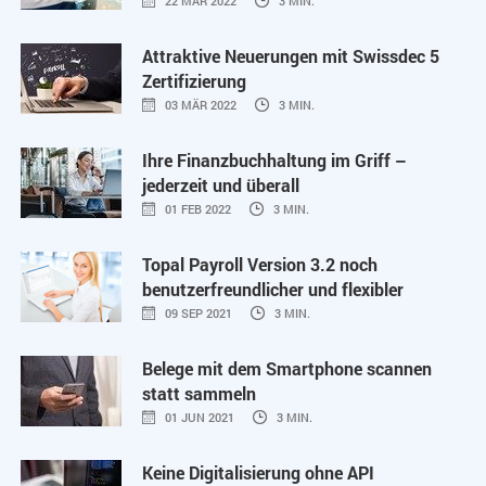
22 MÄR 2022
3 MIN.
Attraktive Neuerungen mit Swissdec 5
Zertifizierung
03 MÄR 2022
3 MIN.
Ihre Finanzbuchhaltung im Griff –
jederzeit und überall
01 FEB 2022
3 MIN.
Topal Payroll Version 3.2 noch
benutzerfreundlicher und flexibler
09 SEP 2021
3 MIN.
Belege mit dem Smartphone scannen
statt sammeln
01 JUN 2021
3 MIN.
Keine Digitalisierung ohne API