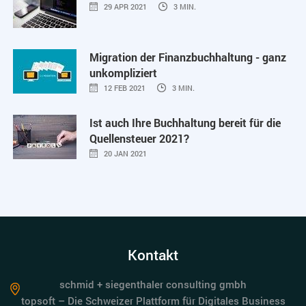
29 APR 2021
3 MIN.
Migration der Finanzbuchhaltung - ganz
unkompliziert
12 FEB 2021
3 MIN.
Ist auch Ihre Buchhaltung bereit für die
Quellensteuer 2021?
20 JAN 2021
Kontakt
schmid + siegenthaler consulting gmbh
topsoft – Die Schweizer Plattform für Digitales Business