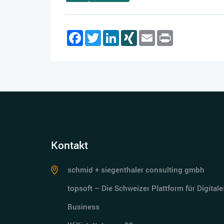
Facebook
Twitter
LinkedIn
XING
Email
Print
Kontakt
schmid + siegenthaler consulting gmbh
topsoft – Die Schweizer Plattform für Digitale
Business