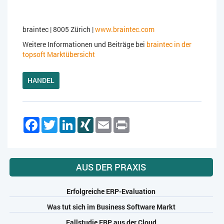
braintec | 8005 Zürich |
www.braintec.com
Weitere Informationen und Beiträge bei
braintec in der
topsoft Marktübersicht
HANDEL
Facebook
Twitter
LinkedIn
XING
Email
Print
AUS DER PRAXIS
Erfolgreiche ERP-Evaluation
Was tut sich im Business Software Markt
Fallstudie ERP aus der Cloud