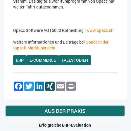
Stamm. Das digitale Wohlfühlprogramm von Opacc hat
weiter Fahrt aufgenommen.
Opacc Software AG | 6023 Rothenburg |
www.opacc.ch
Weitere Informationen und Beiträge bei
Opacc in der
topsoft Marktübersicht
ERP
E-COMMERCE
FALLSTUDIEN
Facebook
Twitter
LinkedIn
XING
Email
Print
AUS DER PRAXIS
Erfolgreiche ERP-Evaluation