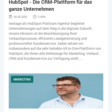
HubSpot - Die CRM-Plattform für das
SOFTWARE-AS-A-SERVICE
SOFTWAREENTWICKLUNG
ganze Unternehmen
TRANSPORTLOGISTIK / LAGER
USABILITY
30.05.2022
3 MIN.
nextage als HubSpot Platinum Agentur begleitet
USER EXPERIENCE
WEB-SHOP
ZEITWIRTSCHAFT
Unternehmungen auf dem Weg in die digitale Zukunft.
Unsere Mission ist die Beschleunigung Ihrer
Verkaufsprozesse, effiziente Leadgenerierung und
professioneller Kundenservice. Dabei setzen wir
insbesondere auf die sehr beliebte All-In-One-Plattform von
HubSpot, die Ihnen alle Werkzeuge für Marketing, Verkauf,
CRM und Kundenservice zur Verfügung stellt....
MARKETING