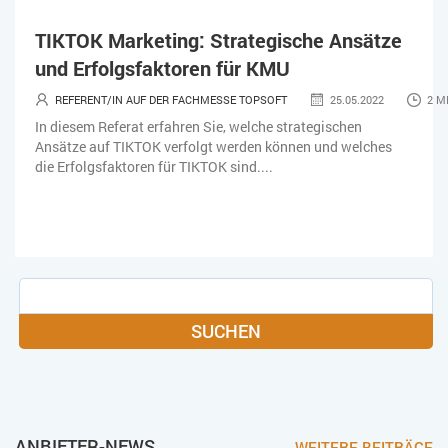
TIKTOK Marketing: Strategische Ansätze
und Erfolgsfaktoren für KMU
REFERENT/IN AUF DER FACHMESSE TOPSOFT
25.05.2022
2 M
In diesem Referat erfahren Sie, welche strategischen
Ansätze auf TIKTOK verfolgt werden können und welches
die Erfolgsfaktoren für TIKTOK sind....
SUCHEN
ANBIETER-NEWS
WEITERE BEITRÄGE