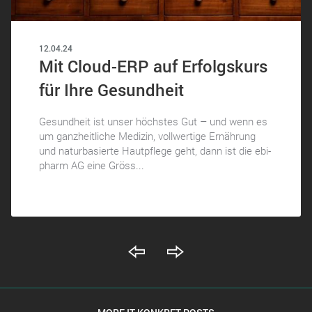
12.04.24
Mit Cloud-ERP auf Erfolgskurs
für Ihre Gesundheit
Gesundheit ist unser höchstes Gut – und wenn es
um ganzheitliche Medizin, vollwertige Ernährung
und naturbasierte Hautpflege geht, dann ist die ebi-
pharm AG eine Gröss...