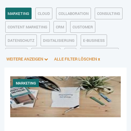
MARKETING
CLOUD
COLLABORATION
CONSULTING
CONTENT MARKETING
CRM
CUSTOMER
DATENSCHUTZ
DIGITALISIERUNG
E-BUSINESS
ECM/DMS
E-COMMERCE
ERP
FINANZSOFTWARE
WEITERE ANZEIGEN
ALLE FILTER LÖSCHEN
x
INDUSTRIE 4.0
KI IM ERP
KÜNSTLICHE INTELLIGENZ
LOGISTIK
MANAGEMENT & FÜHRUNG
MARKETING
ONLINE-MARKETING
PIM
PROJEKTMANAGEMENT
SERVICE
SICHERHEIT
SMART WORK
SOCIAL COMMERCE
SOCIAL-MEDIA