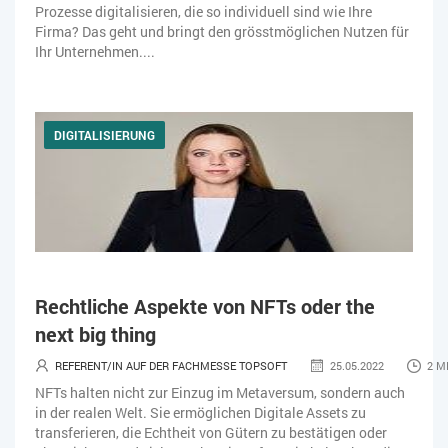
Prozesse digitalisieren, die so individuell sind wie Ihre
Firma? Das geht und bringt den grösstmöglichen Nutzen für
Ihr Unternehmen....
DIGITALISIERUNG
Rechtliche Aspekte von NFTs oder the
next big thing
REFERENT/IN AUF DER FACHMESSE TOPSOFT
25.05.2022
2 M
NFTs halten nicht zur Einzug im Metaversum, sondern auch
in der realen Welt. Sie ermöglichen Digitale Assets zu
transferieren, die Echtheit von Gütern zu bestätigen oder