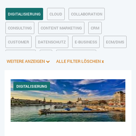
DIGITALISIERUNG
CLOUD
COLLABORATION
CONSULTING
CONTENT MARKETING
CRM
CUSTOMER
DATENSCHUTZ
E-BUSINESS
ECM/DMS
E-COMMERCE
ERP
FINANZSOFTWARE
WEITERE ANZEIGEN
ALLE FILTER LÖSCHEN
x
INDUSTRIE 4.0
KI IM ERP
KÜNSTLICHE INTELLIGENZ
LOGISTIK
MANAGEMENT & FÜHRUNG
MARKETING
DIGITALISIERUNG
ONLINE-MARKETING
PIM
PROJEKTMANAGEMENT
SERVICE
SICHERHEIT
SMART WORK
SOCIAL COMMERCE
SOCIAL-MEDIA