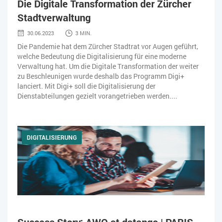
Die Digitale Transformation der Zürcher
SOFTWARE-AS-A-SERVICE
SOFTWAREENTWICKLUNG
Stadtverwaltung
TRANSPORTLOGISTIK / LAGER
USABILITY
30.06.2023
3 MIN.
Die Pandemie hat dem Zürcher Stadtrat vor Augen geführt,
USER EXPERIENCE
WEB-SHOP
ZEITWIRTSCHAFT
welche Bedeutung die Digitalisierung für eine moderne
Verwaltung hat. Um die Digitale Transformation der weiter
zu Beschleunigen wurde deshalb das Programm Digi+
lanciert. Mit Digi+ soll die Digitalisierung der
Dienstabteilungen gezielt vorangetrieben werden....
DIGITALISIERUNG
Success Story: AWO at datango | PARIS