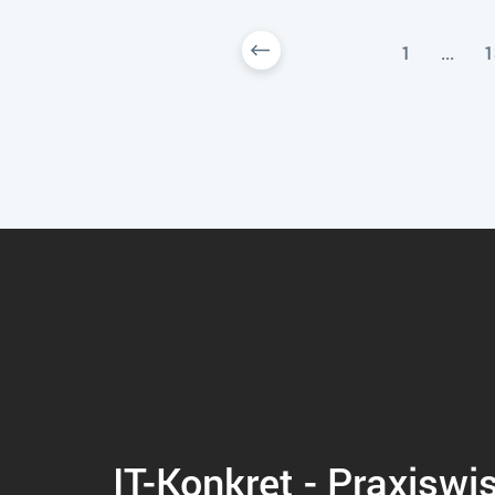
1
...
1
IT-Konkret - Praxiswi