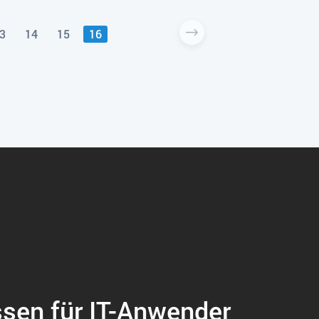
3
14
15
16
ssen für IT-Anwender