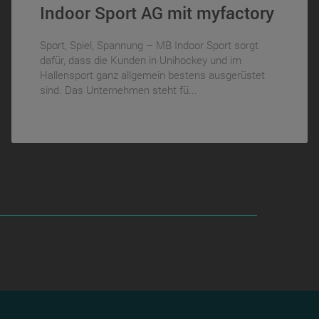
Indoor Sport AG mit myfactory
Sport, Spiel, Spannung – MB Indoor Sport sorgt
dafür, dass die Kunden in Unihockey und im
Hallensport ganz allgemein bestens ausgerüstet
sind. Das Unternehmen steht fü...