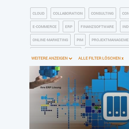
CLOUD
COLLABORATION
CONSULTING
CON
E-COMMERCE
ERP
FINANZSOFTWARE
IND
ONLINE-MARKETING
PIM
PROJEKTMANAGEME
SOFTWAREENTWICKLUNG
TRANSPORTLOGISTIK /
WEITERE ANZEIGEN
ALLE FILTER LÖSCHEN
x