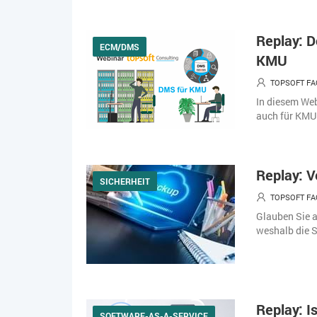
Replay: 
ECM/DMS
KMU
TOPSOFT FA
In diesem We
auch für KMU 
Replay: V
SICHERHEIT
TOPSOFT FA
Glauben Sie a
weshalb die S
Replay: I
SOFTWARE-AS-A-SERVICE