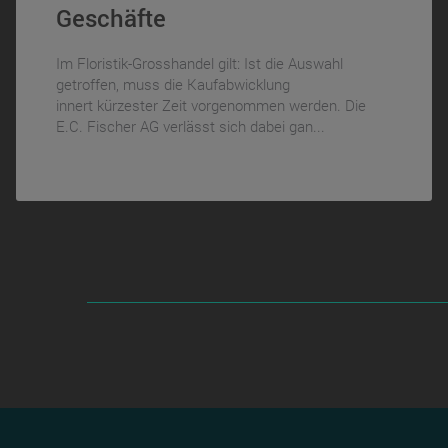
Geschäfte
Im Floristik-Grosshandel gilt: Ist die Auswahl
getroffen, muss die Kaufabwicklung
innert kürzester Zeit vorgenommen werden. Die
E.C. Fischer AG verlässt sich dabei gan...