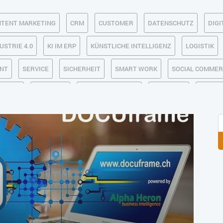
TENT MARKETING
CRM
CUSTOMER
DATENSCHUTZ
DIGI
USTRIE 4.0
KI IM ERP
KÜNSTLICHE INTELLIGENZ
LOGISTIK
NT
SERVICE
SICHERHEIT
SMART WORK
SOCIAL COMME
 LAGER
USABILITY
USER EXPERIENCE
WEB-SHOP
ZEITW