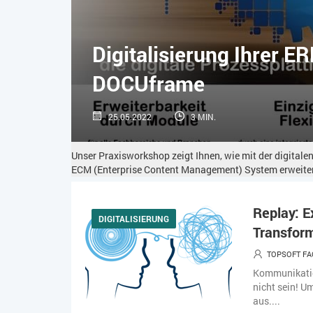
Digitalisierung Ihrer E
DOCUframe
25.05.2022
3 MIN.
Unser Praxisworkshop zeigt Ihnen, wie mit der digitale
ECM (Enterprise Content Management) System erweitert
Replay: 
DIGITALISIERUNG
Transfor
TOPSOFT FA
Kommunikatio
nicht sein! U
aus....