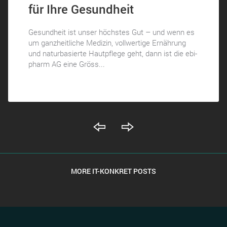
für Ihre Gesundheit
Gesundheit ist unser höchstes Gut – und wenn es
um ganzheitliche Medizin, vollwertige Ernährung
und naturbasierte Hautpflege geht, dann ist die ebi-
pharm AG eine Gröss...
MORE IT-KONKRET POSTS