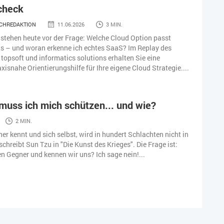
check
CHREDAKTION
11.06.2026
3 MIN.
tehen heute vor der Frage: Welche Cloud Option passt
ns – und woran erkenne ich echtes SaaS? Im Replay des
topsoft und informatics solutions erhalten Sie eine
xisnahe Orientierungshilfe für Ihre eigene Cloud Strategie....
uss ich mich schützen... und wie?
2 MIN.
er kennt und sich selbst, wird in hundert Schlachten nicht in
schreibt Sun Tzu in "Die Kunst des Krieges". Die Frage ist:
n Gegner und kennen wir uns? Ich sage nein!...