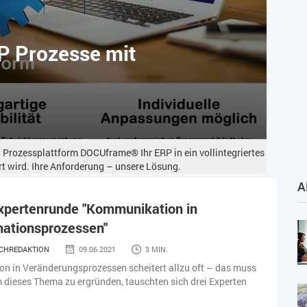
RP Prozesse mit
n Prozessplattform DOCUframe® Ihr ERP in ein vollintegriertes
 wird. Ihre Anforderung – unsere Lösung.
A
Expertenrunde "Kommunikation in
mationsprozessen"
CHREDAKTION
09.06.2021
3 MIN.
n in Veränderungsprozessen scheitert allzu oft – das muss
m dieses Thema zu ergründen, tauschten sich drei Experten