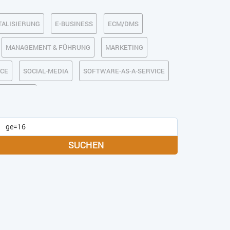
TALISIERUNG
E-BUSINESS
ECM/DMS
MANAGEMENT & FÜHRUNG
MARKETING
RCE
SOCIAL-MEDIA
SOFTWARE-AS-A-SERVICE
IRTSCHAFT
SUCHEN