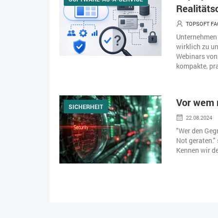
Realitäts
TOPSOFT FA
Unternehmen s
wirklich zu u
Webinars von 
kompakte, pra
Vor wem m
SICHERHEIT
22.08.2024
"Wer den Gegn
Not geraten." 
Kennen wir de