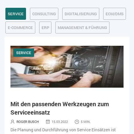
SERVICE
CONSULTING
DIGITALISIERUNG
ECM/DMS
E-COMMERCE
ERP
MANAGEMENT & FÜHRUNG
SERVICE
WEITERE ANZEIGEN
ALLE FILTER LÖSCHEN
x
Mit den passenden Werkzeugen zum
Serviceeinsatz
ROGER BUSCH
15.03.2022
5 MIN.
Die Planung und Durchführung von Service Einsätzen ist