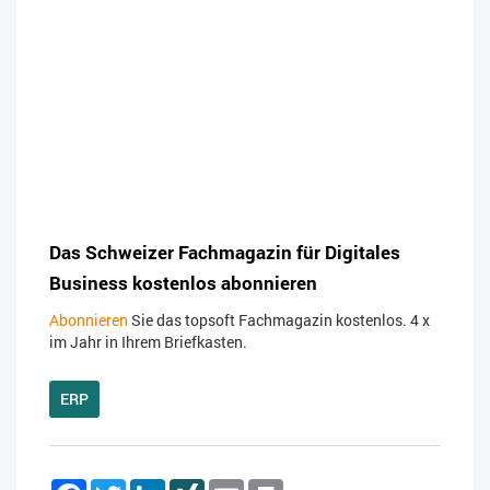
Das Schweizer Fachmagazin für Digitales
Business kostenlos abonnieren
Abonnieren
Sie das topsoft Fachmagazin kostenlos. 4 x
im Jahr in Ihrem Briefkasten.
ERP
Facebook
Twitter
LinkedIn
XING
Email
Print