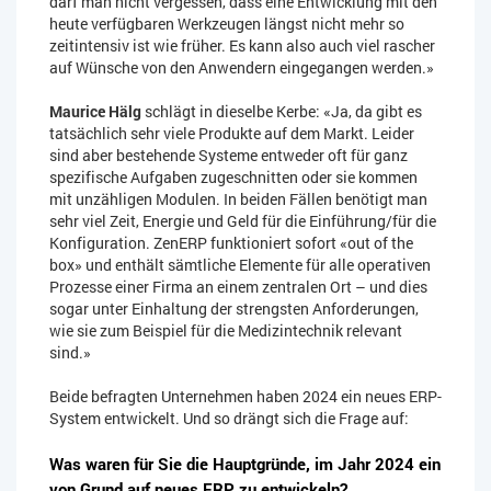
darf man nicht vergessen, dass eine Entwicklung mit den
heute verfügbaren Werkzeugen längst nicht mehr so
zeitintensiv ist wie früher. Es kann also auch viel rascher
auf Wünsche von den Anwendern eingegangen werden.»
Maurice Hälg
schlägt in dieselbe Kerbe: «Ja, da gibt es
tatsächlich sehr viele Produkte auf dem Markt. Leider
sind aber bestehende Systeme entweder oft für ganz
spezifische Aufgaben zugeschnitten oder sie kommen
mit unzähligen Modulen. In beiden Fällen benötigt man
sehr viel Zeit, Energie und Geld für die Einführung/für die
Konfiguration. ZenERP funktioniert sofort «out of the
box» und enthält sämtliche Elemente für alle operativen
Prozesse einer Firma an einem zentralen Ort – und dies
sogar unter Einhaltung der strengsten Anforderungen,
wie sie zum Beispiel für die Medizintechnik relevant
sind.»
Beide befragten Unternehmen haben 2024 ein neues ERP-
System entwickelt. Und so drängt sich die Frage auf:
Was waren für Sie die Hauptgründe, im Jahr 2024 ein
von Grund auf neues ERP zu entwickeln?