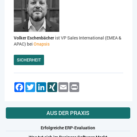
Volker Eschenbächer
ist VP Sales International (EMEA &
APAC) bei
Onapsis
SICHERHEIT
Facebook
Twitter
LinkedIn
XING
Email
Print
AUS DER PRAXIS
Erfolgreiche ERP-Evaluation