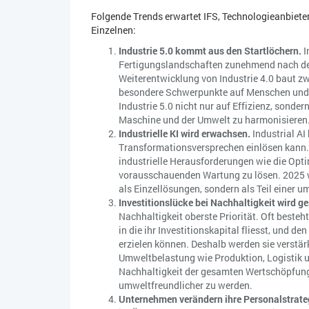
Folgende Trends erwartet IFS, Technologieanbieter
Einzelnen:
Industrie 5.0 kommt aus den Startlöchern.
I
Fertigungslandschaften zunehmend nach dem
Weiterentwicklung von Industrie 4.0 baut zw
besondere Schwerpunkte auf Menschen und Na
Industrie 5.0 nicht nur auf Effizienz, sonder
Maschine und der Umwelt zu harmonisieren
Industrielle KI wird erwachsen.
Industrial AI 
Transformationsversprechen einlösen kann. S
industrielle Herausforderungen wie die Opti
vorausschauenden Wartung zu lösen. 2025 we
als Einzellösungen, sondern als Teil einer u
Investitionslücke bei Nachhaltigkeit wird g
Nachhaltigkeit oberste Priorität. Oft beste
in die ihr Investitionskapital fliesst, und 
erzielen können. Deshalb werden sie verstär
Umweltbelastung wie Produktion, Logistik u
Nachhaltigkeit der gesamten Wertschöpfun
umweltfreundlicher zu werden.
Unternehmen verändern ihre Personalstrate