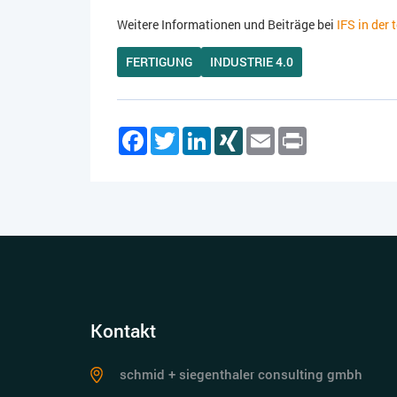
Weitere Informationen und Beiträge bei
IFS in der
FERTIGUNG
INDUSTRIE 4.0
Facebook
Twitter
LinkedIn
XING
Email
Print
Kontakt
schmid + siegenthaler consulting gmbh