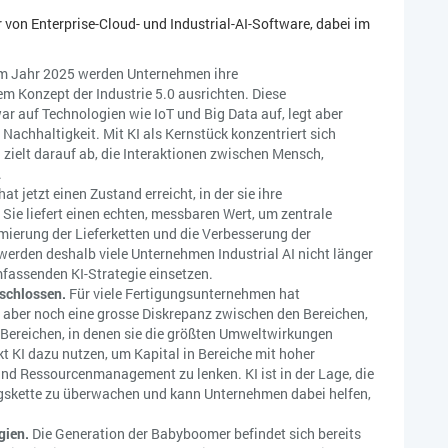
 von Enterprise-Cloud- und Industrial-AI-Software, dabei im
m Jahr 2025 werden Unternehmen ihre
 Konzept der Industrie 5.0 ausrichten. Diese
ar auf Technologien wie IoT und Big Data auf, legt aber
chhaltigkeit. Mit KI als Kernstück konzentriert sich
n zielt darauf ab, die Interaktionen zwischen Mensch,
.
hat jetzt einen Zustand erreicht, in der sie ihre
ie liefert einen echten, messbaren Wert, um zentrale
mierung der Lieferketten und die Verbesserung der
rden deshalb viele Unternehmen Industrial AI nicht länger
mfassenden KI-Strategie einsetzen.
eschlossen.
Für viele Fertigungsunternehmen hat
ht aber noch eine grosse Diskrepanz zwischen den Bereichen,
den Bereichen, in denen sie die größten Umweltwirkungen
kt KI dazu nutzen, um Kapital in Bereiche mit hoher
nd Ressourcenmanagement zu lenken. KI ist in der Lage, die
gskette zu überwachen und kann Unternehmen dabei helfen,
gien.
Die Generation der Babyboomer befindet sich bereits