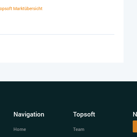
 topsoft Marktübersicht
Navigation
Topsoft
N
Home
Team