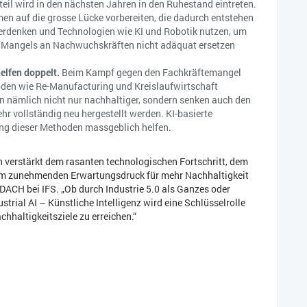
eil wird in den nächsten Jahren in den Ruhestand eintreten.
en auf die grosse Lücke vorbereiten, die dadurch entstehen
berdenken und Technologien wie KI und Robotik nutzen, um
gen Mangels an Nachwuchskräften nicht adäquat ersetzen
elfen doppelt.
Beim Kampf gegen den Fachkräftemangel
en wie Re-Manufacturing und Kreislaufwirtschaft
 nämlich nicht nur nachhaltiger, sondern senken auch den
hr vollständig neu hergestellt werden. KI-basierte
ng dieser Methoden massgeblich helfen.
verstärkt dem rasanten technologischen Fortschritt, dem
em zunehmenden Erwartungsdruck für mehr Nachhaltigkeit
r DACH bei IFS. „Ob durch Industrie 5.0 als Ganzes oder
trial AI – Künstliche Intelligenz wird eine Schlüsselrolle
hhaltigkeitsziele zu erreichen.“