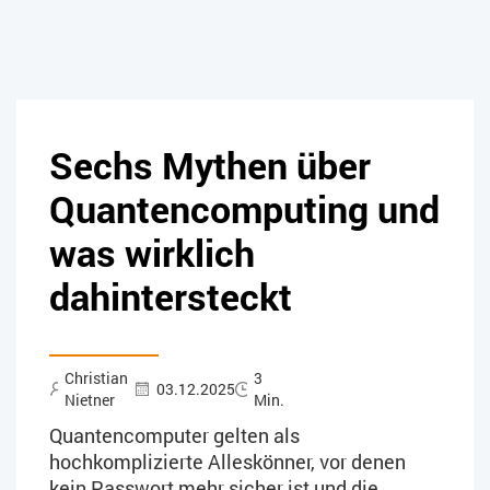
Sechs Mythen über
Quantencomputing und
was wirklich
dahintersteckt
Christian
3
03.12.2025
Nietner
Min.
Quantencomputer gelten als
hochkomplizierte Alleskönner, vor denen
kein Passwort mehr sicher ist und die