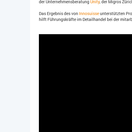
der Unternehmensberatung
Unity
, der Migros Züri
Das Ergebnis des von
Innosuisse
unterstützten Pro
hilft Führungskräfte im Detailhandel bei der mitar