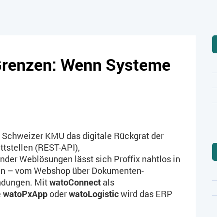
 Grenzen: Wenn Systeme
n Schweizer KMU das digitale Rückgrat der
tstellen (REST-API),
der Weblösungen lässt sich Proffix nahtlos in
en – vom Webshop über Dokumenten­
ndungen. Mit
watoConnect
als
e
watoPxApp
oder
watoLogistic
wird das ERP