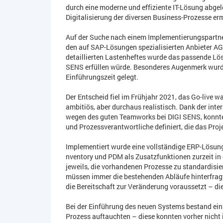
durch eine moderne und effiziente IT-Lösung abgelö
Digitalisierung der diversen Business-Prozesse er
Auf der Suche nach einem Implementierungspartne
den auf SAP-Lösungen spezialisierten Anbieter AG
detaillierten Lastenheftes wurde das passende Lös
SENS erfüllen würde. Besonderes Augenmerk wurde 
Einführungszeit gelegt.
Der Entscheid fiel im Frühjahr 2021, das Go-live w
ambitiös, aber durchaus realistisch. Dank der int
wegen des guten Teamworks bei DIGI SENS, konnte 
und Prozessverantwortliche definiert, die das Proj
Implementiert wurde eine vollständige ERP-Lösung
nventory und PDM als Zusatzfunktionen zurzeit in 
jeweils, die vorhandenen Prozesse zu standardisie
müssen immer die bestehenden Abläufe hinterfrag
die Bereitschaft zur Veränderung voraussetzt – di
Bei der Einführung des neuen Systems bestand ein 
Prozess auftauchten – diese konnten vorher nicht 