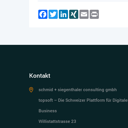
Facebook
Twitter
LinkedIn
XING
Email
Print
Kontakt
schmid + siegenthaler consulting gmbh
topsoft – Die Schweizer Plattform für Digitale
Business
Willistattstrasse 23