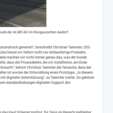
bäude der ALME AG im thurgauischen Aadorf.
automatisch generiert“, beschreibt Christian Taennler, CEO
„Das heisst wir liefern nicht nur einbaufertige Produkte,
Dabei machen wir nicht immer genau das, was der Kunde
für, dass die Prozesskette, die wir installieren, am Ende
braucht“, betont Christian Taennler die Tatsache, dass der
ler ist wie bei der Entwicklung eines Prototyps. „In diesem
mit digitaler Unterstützung“, so Taennler weiter. So gehören
zum standardmässigen digitalen Support des
 das Paul Scherrer Institut, für Zeiss im Bereich Halbleiter