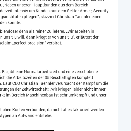
s. „Neben unseren Hauptkunden aus dem Bereich
derzeit intensiv um Kunden aus dem Sektor Armee, Security
instituten pflegen“, skizziert Christian Taennler einen
rden könnte.
lemlöser denn als reiner Zulieferer. „Wir arbeiten in
ns 5 µ will, dann kriegt er von uns 5 µ“, erläutert der
laim „perfect precision“ verbirgt.
. Es gibt eine Normalarbeitszeit und eine verschobene
ich die Arbeitszeiten der 35 Beschäftigten komplett
. Laut CEO Christian Taennler verursacht der Kampf um die
rungen der Zeitwirtschaft: „Wir kriegen leider nicht immer
smarkt im Bereich Maschinenbau ist sehr umkämpft und unser
ichen Kosten verbunden, da nicht alles fakturiert werden
otypen an Aufwand entstehe.