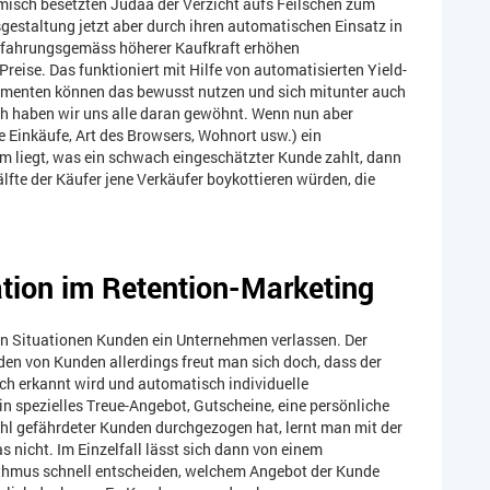
misch besetzten Judäa der Verzicht aufs Feilschen zum
sgestaltung jetzt aber durch ihren automatischen Einsatz in
rfahrungsgemäss höherer Kaufkraft erhöhen
Preise. Das funktioniert mit Hilfe von automatisierten Yield-
menten können das bewusst nutzen und sich mitunter auch
ch haben wir uns alle daran gewöhnt. Wenn nun aber
 Einkäufe, Art des Browsers, Wohnort usw.) ein
 dem liegt, was ein schwach eingeschätzter Kunde zahlt, dann
lfte der Käufer jene Verkäufer boykottieren würden, die
ion im Retention-Marketing
en Situationen Kunden ein Unternehmen verlassen. Der
n von Kunden allerdings freut man sich doch, dass der
 erkannt wird und automatisch individuelle
 spezielles Treue-Angebot, Gutscheine, eine persönliche
l gefährdeter Kunden durchgezogen hat, lernt man mit der
 nicht. Im Einzelfall lässt sich dann von einem
ithmus schnell entscheiden, welchem Angebot der Kunde