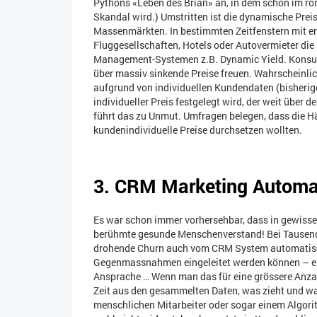
Pythons «Leben des Brian» an, in dem schon im rö
Skandal wird.) Umstritten ist die dynamische Prei
Massenmärkten. In bestimmten Zeitfenstern mit e
Fluggesellschaften, Hotels oder Autovermieter die 
Management-Systemen z.B. Dynamic Yield. Konsu
über massiv sinkende Preise freuen. Wahrscheinli
aufgrund von individuellen Kundendaten (bisherige
individueller Preis festgelegt wird, der weit über
führt das zu Unmut. Umfragen belegen, dass die Hä
kundenindividuelle Preise durchsetzen wollten.
3. CRM Marketing Automat
Es war schon immer vorhersehbar, dass in gewiss
berühmte gesunde Menschenverstand! Bei Tausende
drohende Churn auch vom CRM System automatisch
Gegenmassnahmen eingeleitet werden können – ein
Ansprache … Wenn man das für eine grössere Anzah
Zeit aus den gesammelten Daten, was zieht und was
menschlichen Mitarbeiter oder sogar einem Algor