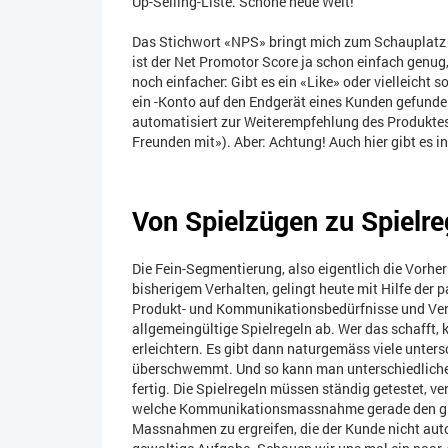
Up-Selling-Liste. Schöne neue Welt!
Das Stichwort «NPS» bringt mich zum Schauplatz
ist der Net Promotor Score ja schon einfach genug
noch einfacher: Gibt es ein «Like» oder vielleicht
ein -Konto auf den Endgerät eines Kunden gefund
automatisiert zur Weiterempfehlung des Produktes
Freunden mit»). Aber: Achtung! Auch hier gibt es i
Von Spielzügen zu Spielre
Die Fein-Segmentierung, also eigentlich die Vorh
bisherigem Verhalten, gelingt heute mit Hilfe der 
Produkt- und Kommunikationsbedürfnisse und Verh
allgemeingültige Spielregeln ab. Wer das schafft,
erleichtern. Es gibt dann naturgemäss viele unters
überschwemmt. Und so kann man unterschiedliche
fertig. Die Spielregeln müssen ständig getestet, ve
welche Kommunikationsmassnahme gerade den gröss
Massnahmen zu ergreifen, die der Kunde nicht aut