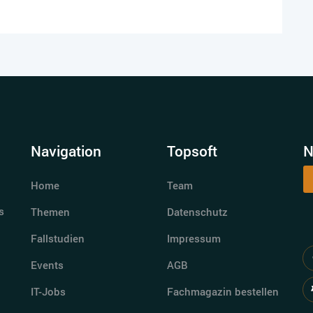
Navigation
Topsoft
N
Home
Team
s
Themen
Datenschutz
Fallstudien
Impressum
Events
AGB
IT-Jobs
Fachmagazin bestellen