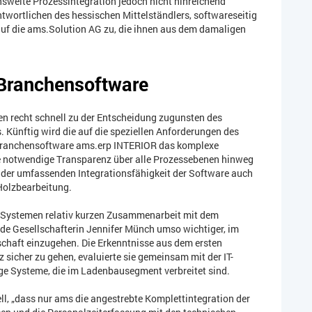
sweite Prozessintegration jedoch nicht hinreichend
antwortlichen des hessischen Mittelständlers, softwareseitig
uf die ams.Solution AG zu, die ihnen aus dem damaligen
 Branchensoftware
 recht schnell zu der Entscheidung zugunsten des
 Künftig wird die auf die speziellen Anforderungen des
Branchensoftware ams.erp INTERIOR das komplexe
die notwendige Transparenz über alle Prozessebenen hinweg
der umfassenden Integrationsfähigkeit der Software auch
Holzbearbeitung.
-Systemen relativ kurzen Zusammenarbeit mit dem
nde Gesellschafterin Jennifer Münch umso wichtiger, im
schaft einzugehen. Die Erkenntnisse aus dem ersten
icher zu gehen, evaluierte sie gemeinsam mit der IT-
ige Systeme, die im Ladenbausegment verbreitet sind.
ell, „dass nur ams die angestrebte Komplettintegration der