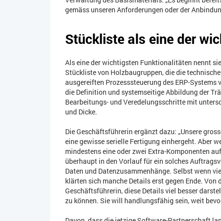
gemäss unseren Anforderungen oder der Anbindung 
Stückliste als eine der wi
Als eine der wichtigsten Funktionalitäten nennt 
Stückliste von Holzbaugruppen, die die technisch
ausgereiften Prozesssteuerung des ERP-Systems ve
die Definition und systemseitige Abbildung der Trä
Bearbeitungs- und Veredelungsschritte mit untersc
und Dicke.
Die Geschäftsführerin ergänzt dazu: „Unsere grosse
eine gewisse serielle Fertigung einhergeht. Aber w
mindestens eine oder zwei Extra-Komponenten auf.“
überhaupt in den Vorlauf für ein solches Auftrag
Daten und Datenzusammenhänge. Selbst wenn viele
klärten sich manche Details erst gegen Ende. Von d
Geschäftsführerin, diese Details viel besser darst
zu können. Sie will handlungsfähig sein, weit bevor
Davon, dass die jetzige Software-Partnerschaft la