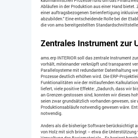
kaufmännischen Prozesse rund um das Finanzwese
Abläufen in der Produktion aus einer Hand bietet. Z
einer auftragsbezogenen Serienfertigung inklusive 
abzubilden.“ Eine entscheidende Rolle bei der Eta
die von ams bereitgestellten Standardschnittstelle
Zentrales Instrument zur
ams.erp INTERIOR soll das zentrale Instrument zu
vorhält, miteinander verknüpft und transparent v
Parallelsysteme mit redundanter Datenhaltung wer
Prozesse deutlich erhöhen wird. Die ERP-Projektlei
Funktionalitäten wie der mitlaufenden Kalkulation,
liefert, viele positive Effekte: „Dadurch, dass wir 
an Grenzen gestossen sind, konnten wir dieses hohe
seien zwar grundsätzlich vorhanden gewesen, sie wa
Produktionsabläufe notwendig gewesen wäre. Ents
notwendig.
Anders als die bisherige Software berücksichtigt 
von Holz mit sich bringt – etwa die Unterstützun
Verwaltung des Basismaterials. „Es beginnt berei