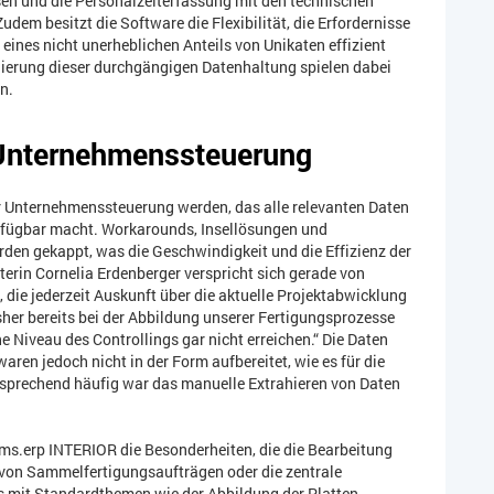
n und die Personalzeiterfassung mit den technischen
udem besitzt die Software die Flexibilität, die Erfordernisse
eines nicht unerheblichen Anteils von Unikaten effizient
blierung dieser durchgängigen Datenhaltung spielen dabei
n.
 Unternehmenssteuerung
r Unternehmenssteuerung werden, das alle relevanten Daten
erfügbar macht. Workarounds, Insellösungen und
den gekappt, was die Geschwindigkeit und die Effizienz der
terin Cornelia Erdenberger verspricht sich gerade von
 die jederzeit Auskunft über die aktuelle Projektabwicklung
bisher bereits bei der Abbildung unserer Fertigungsprozesse
 Niveau des Controllings gar nicht erreichen.“ Die Daten
ren jedoch nicht in der Form aufbereitet, wie es für die
prechend häufig war das manuelle Extrahieren von Daten
ams.erp INTERIOR die Besonderheiten, die die Bearbeitung
g von Sammelfertigungsaufträgen oder die zentrale
ts mit Standardthemen wie der Abbildung der Platten