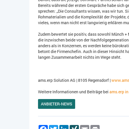
Bereits während der ersten Gespräche habe sich ge
sprechen: „Die Consultants wissen, was wir tun. Sie
Rohmaterialien und die Komplexität der Projekte, di
vieles, wenn man nicht erst langwierig erklären m
Zudem bewertet sie positiv, dass sowohl Münch +
die inzwischen beide von der Nachfolgegeneration
anders als in Konzernen, es werden keine bürokra
betont die Firmenchefin. Auch in dieser Hinsicht 
langen Zusammenarbeit nichts im Wege steht.
ams.erp Solution AG | 8105 Regensdorf |
www.ams-
Weitere Informationen und Beiträge bei
ams.erp in
ANBIETER-NEWS
Facebook
Twitter
LinkedIn
XING
Email
Print