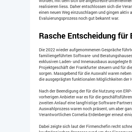
worden, mit dem sich die angestrebte unternehmen
realisieren liess. Daher entschlossen sich die Ver
einen neuen Weg einzuschlagen und gingen aktiv a
Evaluierungsprozess noch gut bekannt war.
Rasche Entscheidung für
Die 2022 wieder aufgenommenen Gespräche führten
familiengeführten Software- und Beratungshauses.
exklusiven Laden- und Innenausbaus ausgelegte 
Projektgeschäft der Frankfurter steuern und für 
sorgen. Massgebend für die Auswahl waren neben 
die ausgeprägten funktionalen Möglichkeiten der 
Nach der Beendigung der für die Nutzung von ERP
vorherigen Anbieter war es für die geschäftsführe
zweiten Anlauf eine langfristige Software-Partner
Auswahlprozess waren noch präsent, um aber ganz s
Verantwortlichen Cornelia Erdenberger erneut ein
Dabei zeigte sich laut der Firmenchefin recht schn