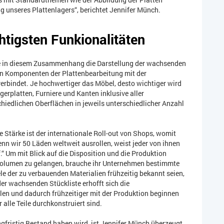
unseres Plattenlagers“, berichtet Jennifer Münch.
chtigsten Funkionalitäten
sie in diesem Zusammenhang die Darstellung der wachsenden
en Komponenten der Plattenbearbeitung mit der
rbindet. Je hochwertiger das Möbel, desto wichtiger wird
gerplatten, Furniere und Kanten inklusive aller
hiedlichen Oberflächen in jeweils unterschiedlicher Anzahl
 Stärke ist der internationale Roll-out von Shops, womit
enn wir 50 Läden weltweit ausrollen, weist jeder von ihnen
 Um mit Blick auf die Disposition und die Produktion
svolumen zu gelangen, brauche ihr Unternehmen bestimmte
 der zu verbauenden Materialien frühzeitig bekannt seien,
er wachsenden Stückliste erhofft sich die
ellen und dadurch frühzeitiger mit der Produktion beginnen
 alle Teile durchkonstruiert sind.
ngfristig Bestand haben wird, ist Jennifer Münch überzeugt.