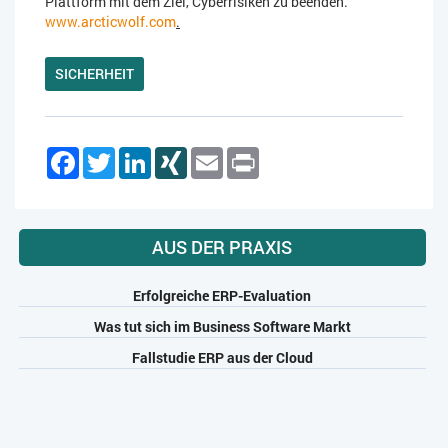
Plattform mit dem Ziel, Cyberrisiken zu beenden.
www.arcticwolf.com
.
SICHERHEIT
Facebook
Twitter
LinkedIn
XING
Email
Print
AUS DER PRAXIS
Erfolgreiche ERP-Evaluation
Was tut sich im Business Software Markt
Fallstudie ERP aus der Cloud