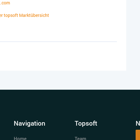
x.com
der topsoft Marktübersicht
Navigation
Topsoft
N
Home
Team