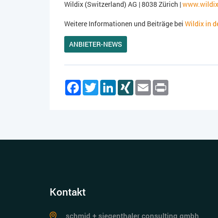
Wildix (Switzerland) AG | 8038 Zürich |
www.wildi
Weitere Informationen und Beiträge bei
Wildix in 
ANBIETER-NEWS
Facebook
Twitter
LinkedIn
XING
Email
Print
Kontakt
schmid + siegenthaler consulting gmbh