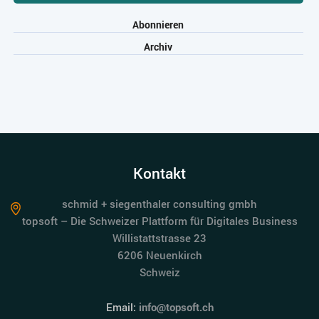
Abonnieren
Archiv
Kontakt
schmid + siegenthaler consulting gmbh
topsoft – Die Schweizer Plattform für Digitales Business
Willistattstrasse 23
6206 Neuenkirch
Schweiz
Email:
info@topsoft.ch