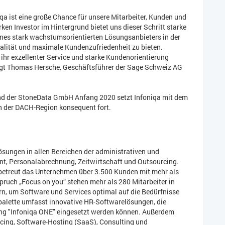
a ist eine große Chance für unsere Mitarbeiter, Kunden und
rken Investor im Hintergrund bietet uns dieser Schritt starke
eines stark wachstumsorientierten Lösungsanbieters in der
lität und maximale Kundenzufriedenheit zu bieten.
s ihr exzellenter Service und starke Kundenorientierung
ügt Thomas Hersche, Geschäftsführer der Sage Schweiz AG
d der StoneData GmbH Anfang 2020 setzt Infoniqa mit dem
 der DACH-Region konsequent fort.
Lösungen in allen Bereichen der administrativen und
t, Personalabrechnung, Zeitwirtschaft und Outsourcing.
 betreut das Unternehmen über 3.500 Kunden mit mehr als
ruch „Focus on you“ stehen mehr als 280 Mitarbeiter in
, um Software und Services optimal auf die Bedürfnisse
alette umfasst innovative HR-Softwarelösungen, die
ng "Infoniqa ONE" eingesetzt werden können. Außerdem
rcing, Software-Hosting (SaaS), Consulting und