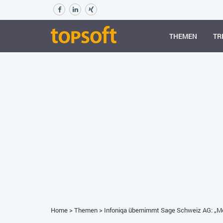
THEMEN
TR
Home
>
Themen
>
Infoniqa übernimmt Sage Schweiz AG: „Me