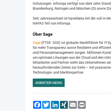
Schulungen. Infoniqa verfügt nun über zehn Stando
Brandenburg, Ratingen und München (D) sowie Zür
Seit Jahreswechsel ist haveldata mit der voll in 
NAPA3 Teil von Infoniqa.
Über Sage
Sage
(FTSE: SGE) ist globaler Marktführer für IT-
für mehr Transparenz sowie flexiblere und effizie
und Personalmanagement sorgen. Millionen Kunden
um optimale Lösungen aus der Cloud und den nötig
Mitarbeiter und Partner steht das Unternehmen sei
herausfordernden Zeiten zur Seite – mit praxisori
Technologie- und Marktexpertise
ANBIETER-NEWS
Facebook
Twitter
LinkedIn
XING
Email
Print