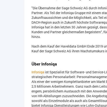
"Die Übernahme der Sage Schweiz AG durch Infoniq
Partner. Als Teil der Infoniqa Gruppe mit einem sta
Zukunftsaussichten und die Möglichkeit, als Teil 
DACH-Region auch in Zukunft höchste Softwarequa
Infoniqa hat in den letzten 30 Jahren gezeigt, das
Kunden und Partner gleichermaßen begeistern“, f
hinzu.
Nach dem Kauf der Haveldata GmbH Ende 2019 un
Kauf der Sage Schweiz AG ihren Wachstumskurs in
Über Infoniqa
Infoniqa
ist Spezialist für Software- und Service-
strategischen Personalarbeit: Personalmanagemen
Als einer der wenigen Komplettanbieter am Markt
2,5 Millionen Arbeitnehmern. Ganz nach dem Leitsp
engem, persönlichem Austausch mit den Anwendern
von HR-Abteilungen zuzuschneiden. Die Angebotsp
sowohl als Einzelmodule als auch als Gesamtlösu
bietet Infoniqa Dienstleistungen wie Lohn-Outsou