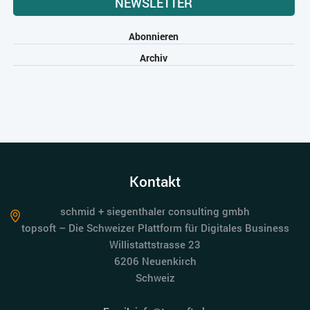
NEWSLETTER
Abonnieren
Archiv
Kontakt
schmid + siegenthaler consulting gmbh
topsoft – Die Schweizer Plattform für Digitales Business
Willistattstrasse 23
6206 Neuenkirch
Schweiz