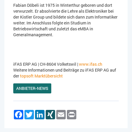
Fabian Döbeli ist 1975 in Winterthur geboren und dort
verwurzelt. Er absolvierte die Lehre als Elektroniker bei
der Kistler Group und bildete sich dann zum Informatiker
weiter. Im Anschluss folgte ein Studium in
Betriebswirtschaft und zuletzt das eMBA in
Generalmanagement.
iFAS ERP AG
| CH-8604 Volketswil |
www.ifas.ch
Weitere Informationen und Beiträge zu iFAS ERP AG
auf
der
topsoft Marktübersicht
ANBIETER-NEWS
Facebook
Twitter
LinkedIn
XING
Email
Print