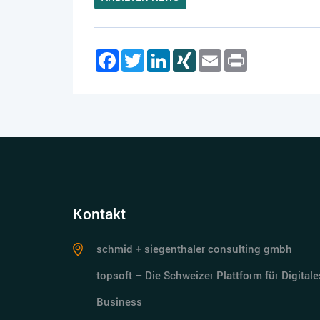
Facebook
Twitter
LinkedIn
XING
Email
Print
Kontakt
schmid + siegenthaler consulting gmbh
topsoft – Die Schweizer Plattform für Digitale
Business