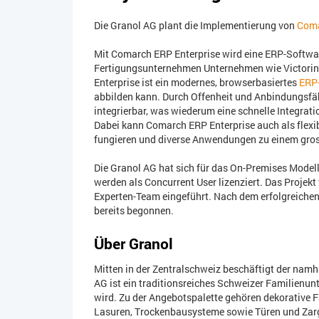
Die Granol AG plant die Implementierung von
Coma
Mit Comarch ERP Enterprise wird eine ERP-Software
Fertigungsunternehmen Unternehmen wie Victorin
Enterprise ist ein modernes, browserbasiertes
ERP
abbilden kann. Durch Offenheit und Anbindungsfähig
integrierbar, was wiederum eine schnelle Integrat
Dabei kann Comarch ERP Enterprise auch als flexib
fungieren und diverse Anwendungen zu einem gros
Die Granol AG hat sich für das On-Premises Model
werden als Concurrent User lizenziert. Das Projek
Experten-Team eingeführt. Nach dem erfolgreichen
bereits begonnen.
Über Granol
Mitten in der Zentralschweiz beschäftigt der namh
AG ist ein traditionsreiches Schweizer Familienunt
wird. Zu der Angebotspalette gehören dekorativ
Lasuren, Trockenbausysteme sowie Türen und Zarg