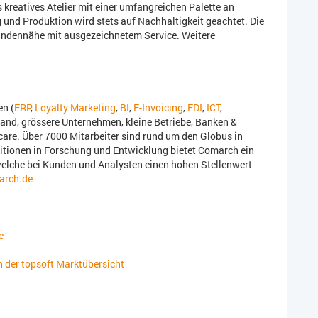
kreatives Atelier mit einer umfangreichen Palette an
 und Produktion wird stets auf Nachhaltigkeit geachtet. Die
Kundennähe mit ausgezeichnetem Service. Weitere
en (
ERP
,
Loyalty Marketing
,
BI
,
E-Invoicing
,
EDI
,
ICT
,
tand, grössere Unternehmen, kleine Betriebe, Banken &
re. Über 7000 Mitarbeiter sind rund um den Globus in
titionen in Forschung und Entwicklung bietet Comarch ein
elche bei Kunden und Analysten einen hohen Stellenwert
rch.de
e
 der topsoft Marktübersicht