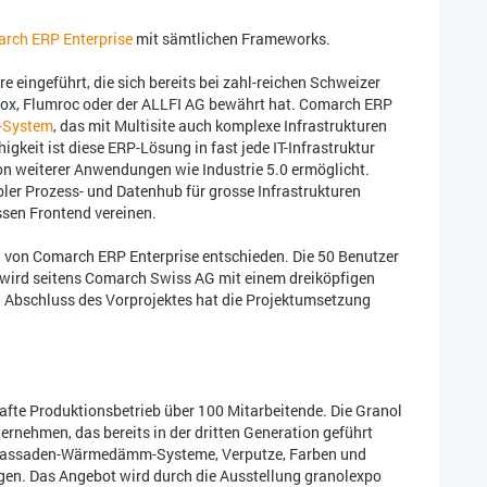
rch ERP Enterprise
mit sämtlichen Frameworks.
 eingeführt, die sich bereits bei zahl-reichen Schweizer
ox, Flumroc oder der ALLFI AG bewährt hat. Comarch ERP
-System
, das mit Multisite auch komplexe Infrastrukturen
keit ist diese ERP-Lösung in fast jede IT-Infrastruktur
ion weiterer Anwendungen wie Industrie 5.0 ermöglicht.
ler Prozess- und Datenhub für grosse Infrastrukturen
sen Frontend vereinen.
l von Comarch ERP Enterprise entschieden. Die 50 Benutzer
t wird seitens Comarch Swiss AG mit einem dreiköpfigen
 Abschluss des Vorprojektes hat die Projektumsetzung
afte Produktionsbetrieb über 100 Mitarbeitende. Die Granol
ernehmen, das bereits in der dritten Generation geführt
e Fassaden-Wärmedämm-Systeme, Verputze, Farben und
en. Das Angebot wird durch die Ausstellung granolexpo