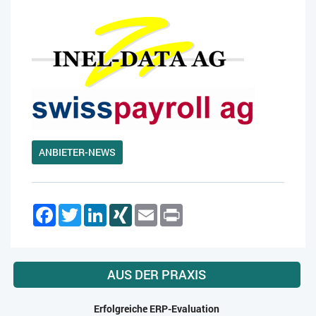
ANBIETER-NEWS
Facebook
Twitter
LinkedIn
XING
Email
Print
AUS DER PRAXIS
Erfolgreiche ERP-Evaluation