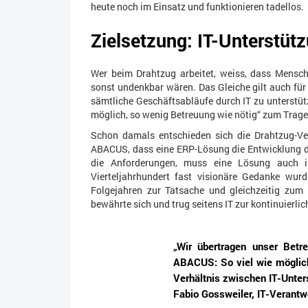
heute noch im Einsatz und funktionieren tadellos.
Zielsetzung: IT-Unterstüt
Wer beim Drahtzug arbeitet, weiss, dass Mensch
sonst undenkbar wären. Das Gleiche gilt auch für 
sämtliche Geschäftsabläufe durch IT zu unterstüt
möglich, so wenig Betreuung wie nötig“ zum Trage
Schon damals entschieden sich die Drahtzug-Ver
ABACUS, dass eine ERP-Lösung die Entwicklung de
die Anforderungen, muss eine Lösung auch in
Vierteljahrhundert fast visionäre Gedanke wu
Folgejahren zur Tatsache und gleichzeitig zu
bewährte sich und trug seitens IT zur kontinuierli
„Wir übertragen unser Bet
ABACUS: So viel wie möglich,
Verhältnis zwischen IT-Unter
Fabio Gossweiler, IT-Verantw