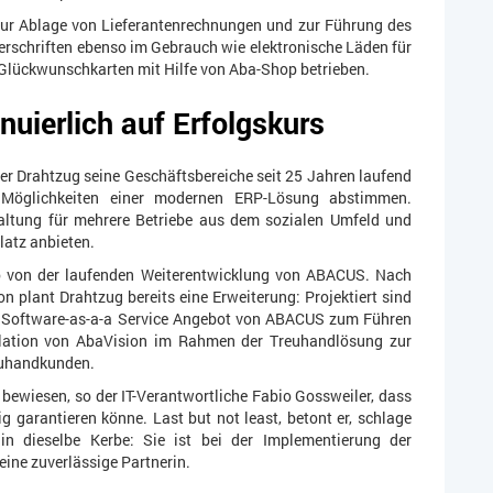
zur Ablage von Lieferantenrechnungen und zur Führung des
erschriften ebenso im Gebrauch wie elektronische Läden für
 Glückwunschkarten mit Hilfe von Aba-Shop betrieben.
inuierlich auf Erfolgskurs
r Drahtzug seine Geschäftsbereiche seit 25 Jahren laufend
 Möglichkeiten einer modernen ERP-Lösung abstimmen.
hhaltung für mehrere Betriebe aus dem sozialen Umfeld und
atz anbieten.
so von der laufenden Weiterentwicklung von ABACUS. Nach
on plant Drahtzug bereits eine Erweiterung: Projektiert sind
as Software-as-a-a Service Angebot von ABACUS zum Führen
allation von AbaVision im Rahmen der Treuhandlösung zur
euhandkunden.
n bewiesen, so der IT-Verantwortliche Fabio Gossweiler, dass
ig garantieren könne. Last but not least, betont er, schlage
n dieselbe Kerbe: Sie ist bei der Implementierung der
ine zuverlässige Partnerin.