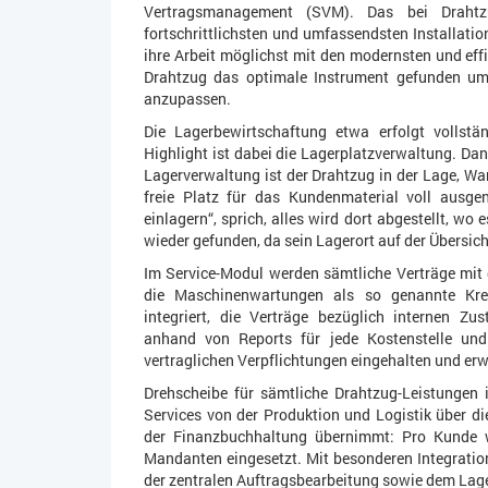
Vertragsmanagement (SVM). Das bei Drahtzu
fortschrittlichsten und umfassendsten Installati
ihre Arbeit möglichst mit den modernsten und ef
Drahtzug das optimale Instrument gefunden um
anzupassen.
Die Lagerbewirtschaftung etwa erfolgt vollst
Highlight ist dabei die Lagerplatzverwaltung. Da
Lagerverwaltung ist der Drahtzug in der Lage, War
freie Platz für das Kundenmaterial voll ausge
einlagern“, sprich, alles wird dort abgestellt, wo
wieder gefunden, da sein Lagerort auf der Übersicht
Im Service-Modul werden sämtliche Verträge mit 
die Maschinenwartungen als so genannte Kredi
integriert, die Verträge bezüglich internen Z
anhand von Reports für jede Kostenstelle und
vertraglichen Verpflichtungen eingehalten und e
Drehscheibe für sämtliche Drahtzug-Leistungen i
Services von der Produktion und Logistik über di
der Finanzbuchhaltung übernimmt: Pro Kunde wi
Mandanten eingesetzt. Mit besonderen Integrat
der zentralen Auftragsbearbeitung sowie dem Lage