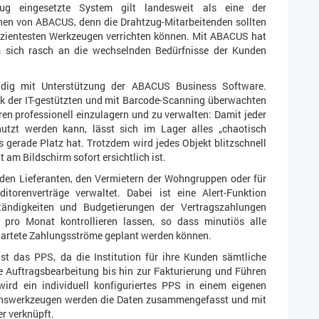
g eingesetzte System gilt landesweit als eine der
onen von ABACUS, denn die Drahtzug-Mitarbeitenden sollten
fizientesten Werkzeugen verrichten können. Mit ABACUS hat
 sich rasch an die wechselnden Bedürfnisse der Kunden
ändig mit Unterstützung der ABACUS Business Software.
nk der IT-gestützten und mit Barcode-Scanning überwachten
en professionell einzulagern und zu verwalten: Damit jeder
nutzt werden kann, lässt sich im Lager alles „chaotisch
 es gerade Platz hat. Trotzdem wird jedes Objekt blitzschnell
 am Bildschirm sofort ersichtlich ist.
den Lieferanten, den Vermietern der Wohngruppen oder für
torenverträge verwaltet. Dabei ist eine Alert-Funktion
uständigkeiten und Budgetierungen der Vertragszahlungen
 pro Monat kontrollieren lassen, so dass minutiös alle
rwartete Zahlungsströme geplant werden können.
st das PPS, da die Institution für ihre Kunden sämtliche
e Auftragsbearbeitung bis hin zur Fakturierung und Führen
rd ein individuell konfiguriertes PPS in einem eigenen
ionswerkzeugen werden die Daten zusammengefasst und mit
r verknüpft.