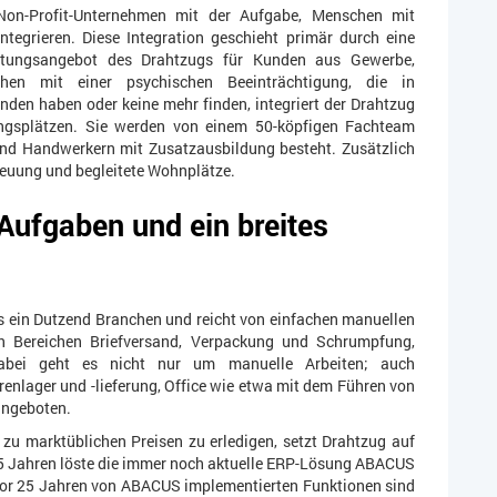
on-Profit-Unternehmen mit der Aufgabe, Menschen mit
tegrieren. Diese Integration geschieht primär durch eine
eistungsangebot des Drahtzugs für Kunden aus Gewerbe,
en mit einer psychischen Beeinträchtigung, die in
funden haben oder keine mehr finden, integriert der Drahtzug
ungsplätzen. Sie werden von einem 50-köpfigen Fachteam
 und Handwerkern mit Zusatzausbildung besteht. Zusätzlich
treuung und begleitete Wohnplätze.
ufgaben und ein breites
s ein Dutzend Branchen und reicht von einfachen manuellen
n Bereichen Briefversand, Verpackung und Schrumpfung,
Dabei geht es nicht nur um manuelle Arbeiten; auch
renlager und -lieferung, Office wie etwa mit dem Führen von
angeboten.
 zu marktüblichen Preisen zu erledigen, setzt Drahtzug auf
25 Jahren löste die immer noch aktuelle ERP-Lösung ABACUS
 vor 25 Jahren von ABACUS implementierten Funktionen sind