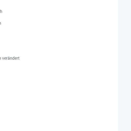
ch
n
h verändert