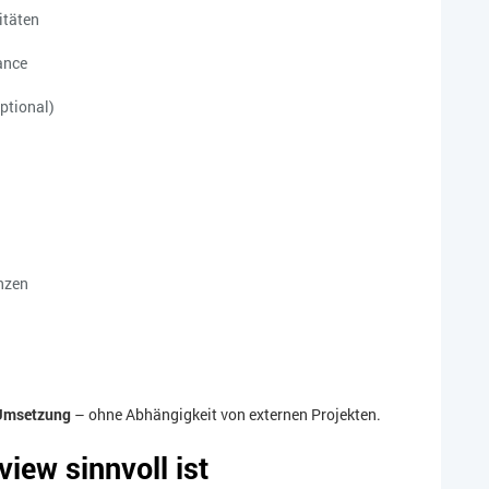
itäten
ance
ptional)
nzen
 Umsetzung
– ohne Abhängigkeit von externen Projekten.
iew sinnvoll ist