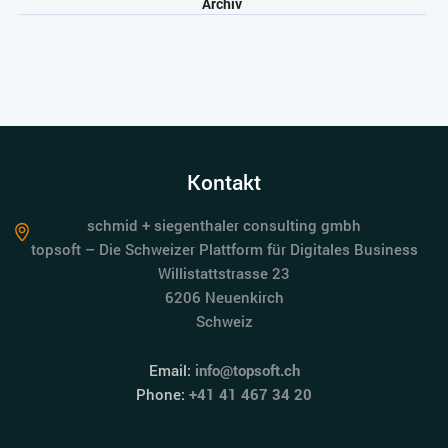
Archiv
Kontakt
schmid + siegenthaler consulting gmbh
topsoft – Die Schweizer Plattform für Digitales Business
Willistattstrasse 23
6206 Neuenkirch
Schweiz
Email:
info@topsoft.ch
Phone:
+41 41 467 34 20