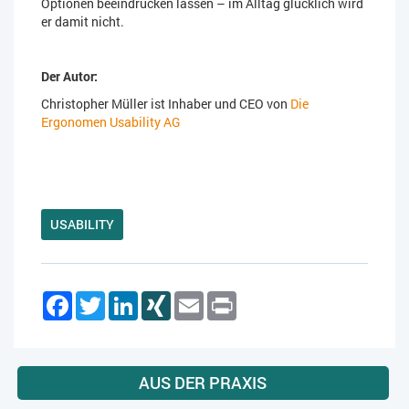
Optionen beeindrucken lassen – im Alltag glücklich wird
er damit nicht.
Der Autor:
Christopher Müller ist Inhaber und CEO von
Die
Ergonomen Usability AG
USABILITY
Facebook
Twitter
LinkedIn
XING
Email
Print
AUS DER PRAXIS