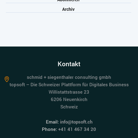
Archiv
Kontakt
schmid + siegenthaler consulting gmbh
topsoft – Die Schweizer Plattform für Digitales Business
Willistattstrasse 23
6206 Neuenkirch
Schweiz
Email:
info@topsoft.ch
Phone:
+41 41 467 34 20