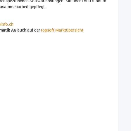
henspezifischen Softwarelösungen. Mit über 1500 rundum
Zusammenarbeit gepflegt.
einfo.ch
rmatik AG
auch auf der
topsoft Marktübersicht