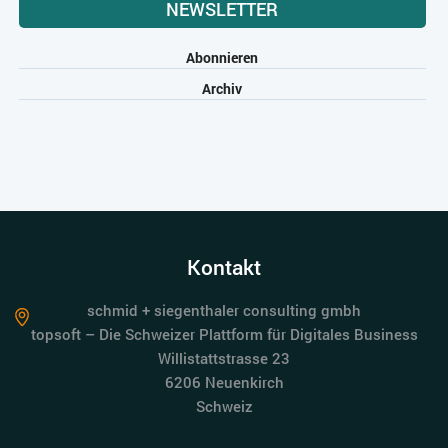
NEWSLETTER
Abonnieren
Archiv
Kontakt
schmid + siegenthaler consulting gmbh
topsoft – Die Schweizer Plattform für Digitales Business
Willistattstrasse 23
6206 Neuenkirch
Schweiz